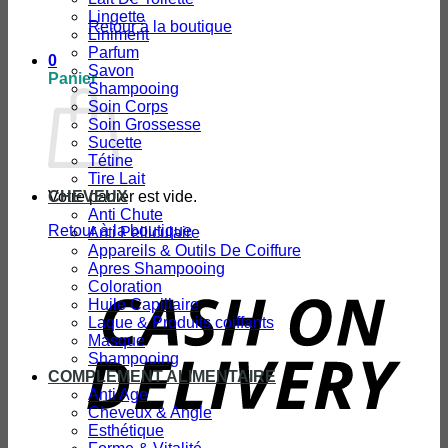
Lingette
Retour à la boutique
Liniment
Parfum
0
Savon
Panier
Shampooing
Soin Corps
Soin Grossesse
Sucette
Tétine
Tire Lait
Votre panier est vide.
CHEVEUX
Anti Chute
Retour à la boutique
Anti Pelliculaire
Appareils & Outils De Coiffure
Apres Shampooing
Coloration
D
Huile Capillaire
Laque & Produits coiffants
Masque
Shampooing
COMPLEMENT ALIMENTAIRE
Anti Age
Cheveux & Angle
Esthétique