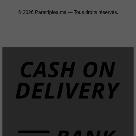
© 2026 Paratriplea.ma — Tous droits réservés.
D
T