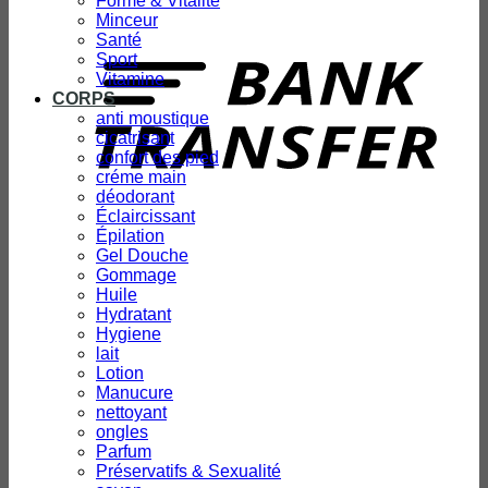
Forme & Vitalité
Minceur
T
Santé
Sport
Vitamine
CORPS
anti moustique
cicatrisant
confort des pied
créme main
déodorant
Éclaircissant
Épilation
Gel Douche
Gommage
Huile
Hydratant
Hygiene
lait
Lotion
Manucure
nettoyant
ongles
Parfum
Préservatifs & Sexualité