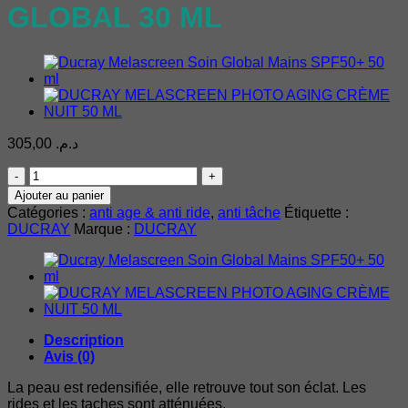
GLOBAL 30 ML
305,00
د.م.
quantité
de
Ajouter au panier
DUCRAY
Catégories :
anti age & anti ride
,
anti tâche
Étiquette :
MELASCREEN
DUCRAY
Marque :
DUCRAY
PHOTO-
AGING
SÉRUM
GLOBAL
30
ML
Description
Avis (0)
La peau est redensifiée, elle retrouve tout son éclat. Les
rides et les taches sont atténuées.