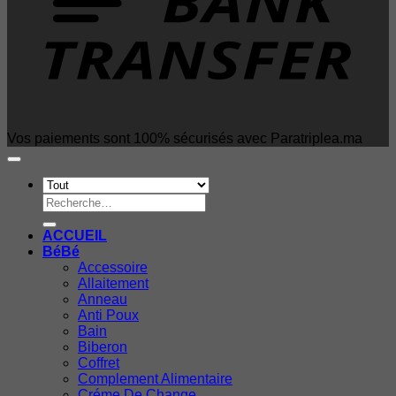
Vos paiements sont 100% sécurisés avec Paratriplea.ma
Recherche
pour :
ACCUEIL
BéBé
Accessoire
Allaitement
Anneau
Anti Poux
Bain
Biberon
Coffret
Complement Alimentaire
Créme De Change