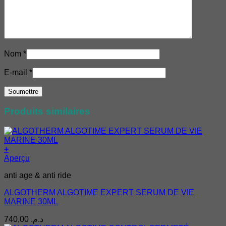
Nom
*
E-mail
*
Produits similaires
+
Aperçu
anti age & anti ride
ALGOTHERM ALGOTIME EXPERT SERUM DE VIE
MARINE 30ML
740,00
د.م.