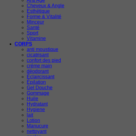
Anti Age
Cheveux & Angle
Esthétique
Forme & Vitalité
Minceur
Santé
Sport
Vitamine
CORPS
anti moustique
cicatrisant
confort des pied
créme main
déodorant
Éclaircissant
Épilation
Gel Douche
Gommage
Huile
Hydratant
Hygiene
lait
Lotion
Manucure
nettoyant