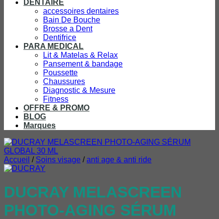
DENTAIRE
accessoires dentaires
Bain De Bouche
Brosse a Dent
Dentifrice
PARA MEDICAL
Lit & Matelas & Relax
Pansement & bandage
Poussette
Chaussures
Diagnostic & Mesure
Fitness
OFFRE & PROMO
BLOG
Marques
Accueil
/
Soins visage
/
anti age & anti ride
DUCRAY MELASCREEN
PHOTO-AGING SÉRUM