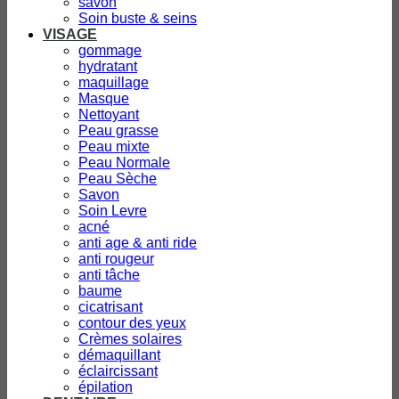
savon
Soin buste & seins
VISAGE
gommage
hydratant
maquillage
Masque
Nettoyant
Peau grasse
Peau mixte
Peau Normale
Peau Sèche
Savon
Soin Levre
acné
anti age & anti ride
anti rougeur
anti tâche
baume
cicatrisant
contour des yeux
Crèmes solaires
démaquillant
éclaircissant
épilation