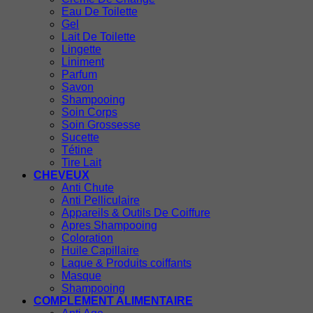
Eau De Toilette
Gel
Lait De Toilette
Lingette
Liniment
Parfum
Savon
Shampooing
Soin Corps
Soin Grossesse
Sucette
Tétine
Tire Lait
CHEVEUX
Anti Chute
Anti Pelliculaire
Appareils & Outils De Coiffure
Apres Shampooing
Coloration
Huile Capillaire
Laque & Produits coiffants
Masque
Shampooing
COMPLEMENT ALIMENTAIRE