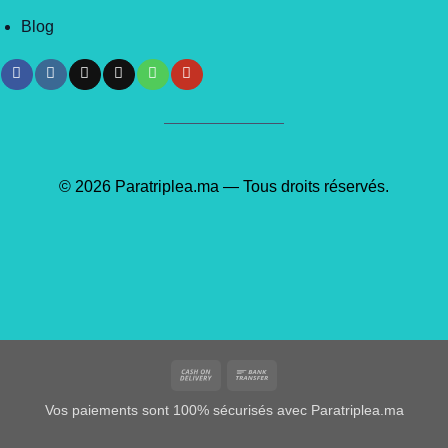
Blog
© 2026 Paratriplea.ma — Tous droits réservés.
Cash
Bank
On
Transfer
Vos paiements sont 100% sécurisés avec Paratriplea.ma
Delivery