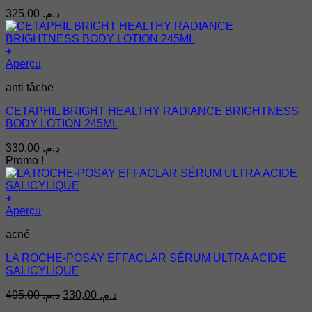
325,00
د.م.
+
Aperçu
anti tâche
CETAPHIL BRIGHT HEALTHY RADIANCE BRIGHTNESS
BODY LOTION 245ML
330,00
د.م.
Promo !
+
Aperçu
acné
LA ROCHE-POSAY EFFACLAR SÉRUM ULTRA ACIDE
SALICYLIQUE
Le
Le
495,00
د.م.
330,00
د.م.
prix
prix