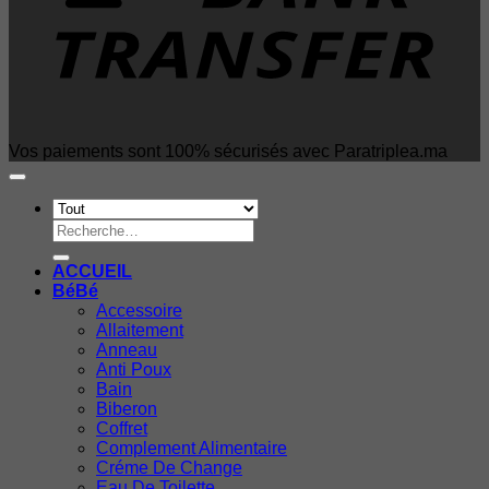
Vos paiements sont 100% sécurisés avec Paratriplea.ma
Recherche
pour :
ACCUEIL
BéBé
Accessoire
Allaitement
Anneau
Anti Poux
Bain
Biberon
Coffret
Complement Alimentaire
Créme De Change
Eau De Toilette