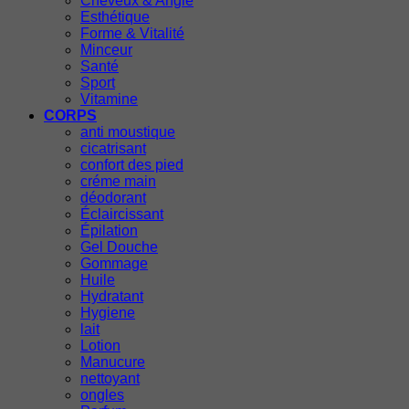
Cheveux & Angle
Esthétique
Forme & Vitalité
Minceur
Santé
Sport
Vitamine
CORPS
anti moustique
cicatrisant
confort des pied
créme main
déodorant
Éclaircissant
Épilation
Gel Douche
Gommage
Huile
Hydratant
Hygiene
lait
Lotion
Manucure
nettoyant
ongles