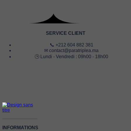
initial
actuel
était :
est :
د.م. 330,00.
د.م. 495,00.
SERVICE CLIENT
📞 +212 604 882 381
✉ contact@paratriplea.ma
🕒 Lundi - Vendredi : 09h00 - 18h00
INFORMATIONS