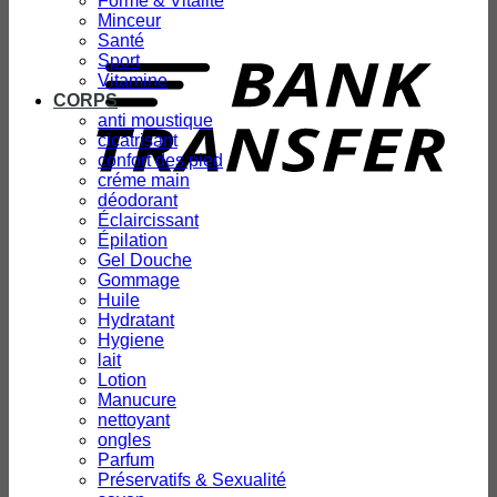
Forme & Vitalité
Minceur
T
Santé
Sport
Vitamine
CORPS
anti moustique
cicatrisant
confort des pied
créme main
déodorant
Éclaircissant
Épilation
Gel Douche
Gommage
Huile
Hydratant
Hygiene
lait
Lotion
Manucure
nettoyant
ongles
Parfum
Préservatifs & Sexualité