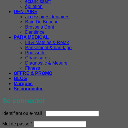
éclaircissant
épilation
DENTAIRE
accessoires dentaires
Bain De Bouche
Brosse a Dent
Dentifrice
PARA MEDICAL
Lit & Matelas & Relax
Pansement & bandage
Poussette
Chaussures
Diagnostic & Mesure
Fitness
OFFRE & PROMO
BLOG
Marques
Se connecter
Se connecter
Obligatoire
Identifiant ou e-mail
*
Obligatoire
Mot de passe
*