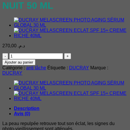
NUIT 50 ML
270,00
د.م.
quantité
de
Ajouter au panier
DUCRAY
Catégorie :
anti tâche
Étiquette :
DUCRAY
Marque :
MELASCREEN
DUCRAY
PHOTO-
AGING
CRÈME
NUIT
50
ML
Description
Avis (0)
La peau repulpée retrouve tout son éclat, les signes du
photo-vieillissement sont atténués.