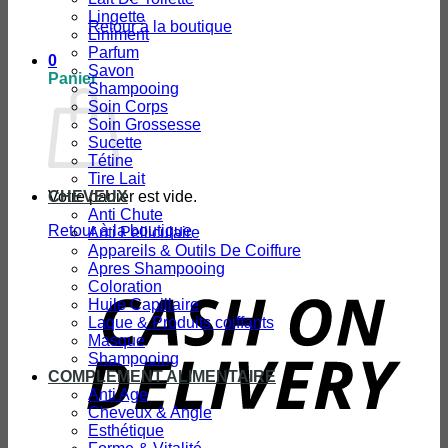
Lingette
Retour à la boutique
Liniment
Parfum
0
Savon
Panier
Shampooing
Soin Corps
Soin Grossesse
Sucette
Tétine
Tire Lait
Votre panier est vide.
CHEVEUX
Anti Chute
Retour à la boutique
Anti Pelliculaire
Appareils & Outils De Coiffure
Apres Shampooing
Coloration
D
Huile Capillaire
Laque & Produits coiffants
Masque
Shampooing
COMPLEMENT ALIMENTAIRE
Anti Age
Cheveux & Angle
Esthétique