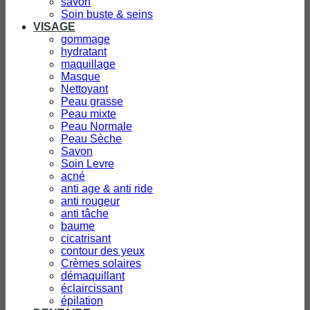
savon
Soin buste & seins
VISAGE
gommage
hydratant
maquillage
Masque
Nettoyant
Peau grasse
Peau mixte
Peau Normale
Peau Sèche
Savon
Soin Levre
acné
anti age & anti ride
anti rougeur
anti tâche
baume
cicatrisant
contour des yeux
Crèmes solaires
démaquillant
éclaircissant
épilation