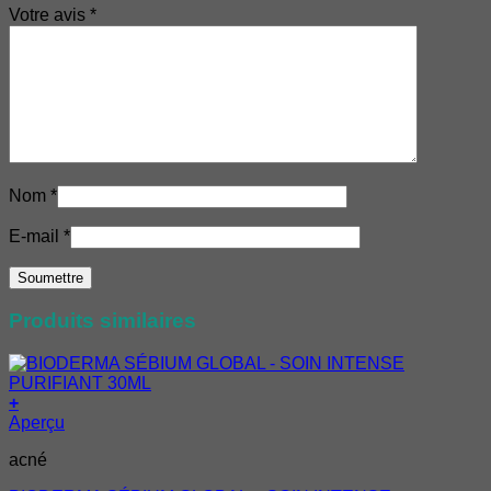
Votre avis
*
Nom
*
E-mail
*
Produits similaires
+
Aperçu
acné