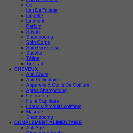
Gel
Lait De Toilette
Lingette
Liniment
Parfum
Savon
Shampooing
Soin Corps
Soin Grossesse
Sucette
Tétine
Tire Lait
CHEVEUX
Anti Chute
Anti Pelliculaire
Appareils & Outils De Coiffure
Apres Shampooing
Coloration
Huile Capillaire
Laque & Produits coiffants
Masque
Shampooing
COMPLEMENT ALIMENTAIRE
Anti Age