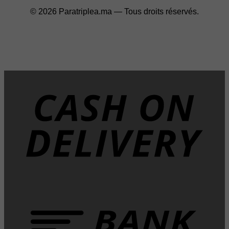
© 2026 Paratriplea.ma — Tous droits réservés.
D
T