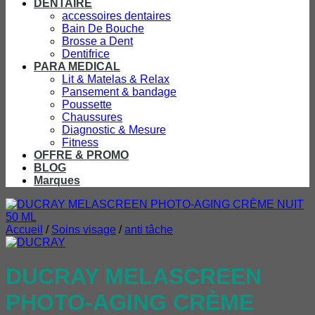
DENTAIRE
accessoires dentaires
Bain De Bouche
Brosse a Dent
Dentifrice
PARA MEDICAL
Lit & Matelas & Relax
Pansement & bandage
Poussette
Chaussures
Diagnostic & Mesure
Fitness
OFFRE & PROMO
BLOG
Marques
Accueil
/
Soins visage
/
anti tâche
DUCRAY MELASCREEN
PHOTO-AGING CRÈME