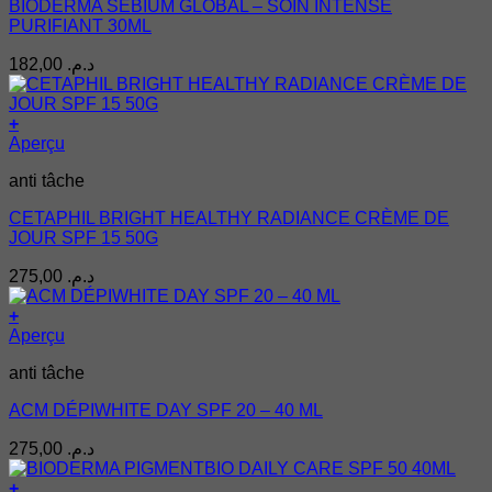
BIODERMA SÉBIUM GLOBAL – SOIN INTENSE
PURIFIANT 30ML
182,00
د.م.
+
Aperçu
anti tâche
CETAPHIL BRIGHT HEALTHY RADIANCE CRÈME DE
JOUR SPF 15 50G
275,00
د.م.
+
Aperçu
anti tâche
ACM DÉPIWHITE DAY SPF 20 – 40 ML
275,00
د.م.
+