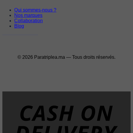
Qui sommes-nous ?
Nos marques
Collaboration
Blog
© 2026 Paratriplea.ma — Tous droits réservés.
D