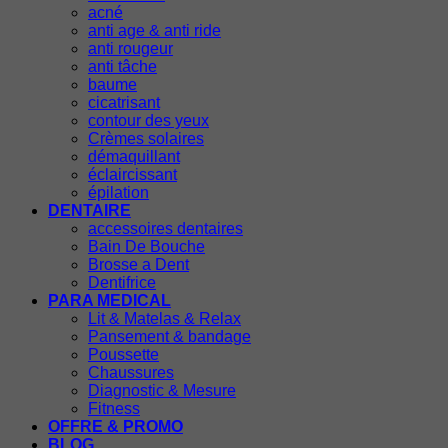
acné
anti age & anti ride
anti rougeur
anti tâche
baume
cicatrisant
contour des yeux
Crèmes solaires
démaquillant
éclaircissant
épilation
DENTAIRE
accessoires dentaires
Bain De Bouche
Brosse a Dent
Dentifrice
PARA MEDICAL
Lit & Matelas & Relax
Pansement & bandage
Poussette
Chaussures
Diagnostic & Mesure
Fitness
OFFRE & PROMO
BLOG