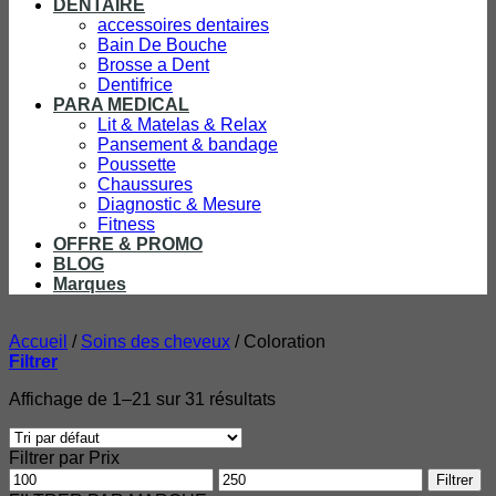
DENTAIRE
accessoires dentaires
Bain De Bouche
Brosse a Dent
Dentifrice
PARA MEDICAL
Lit & Matelas & Relax
Pansement & bandage
Poussette
Chaussures
Diagnostic & Mesure
Fitness
OFFRE & PROMO
BLOG
Marques
Accueil
/
Soins des cheveux
/
Coloration
Filtrer
Affichage de 1–21 sur 31 résultats
Filtrer par Prix
Prix
Prix
Filtrer