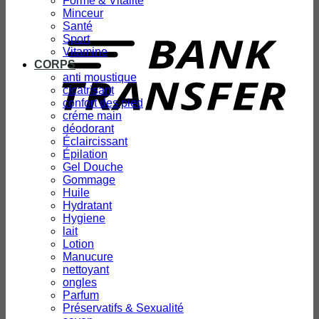
Forme & Vitalité
Minceur
T
Santé
Sport
Vitamine
CORPS
anti moustique
cicatrisant
confort des pied
créme main
déodorant
Éclaircissant
Épilation
Gel Douche
Gommage
Huile
Hydratant
Hygiene
lait
Lotion
Manucure
nettoyant
ongles
Parfum
Préservatifs & Sexualité