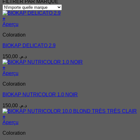
min
max
FILTRER PAR MARQUE
+
Aperçu
Coloration
BIOKAP DELICATO 2.9
150,00
د.م.
+
Aperçu
Coloration
BIOKAP NUTRICOLOR 1.0 NOIR
150,00
د.م.
+
Aperçu
Coloration