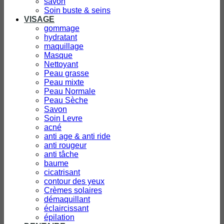
savon
Soin buste & seins
VISAGE
gommage
hydratant
maquillage
Masque
Nettoyant
Peau grasse
Peau mixte
Peau Normale
Peau Sèche
Savon
Soin Levre
acné
anti age & anti ride
anti rougeur
anti tâche
baume
cicatrisant
contour des yeux
Crèmes solaires
démaquillant
éclaircissant
épilation