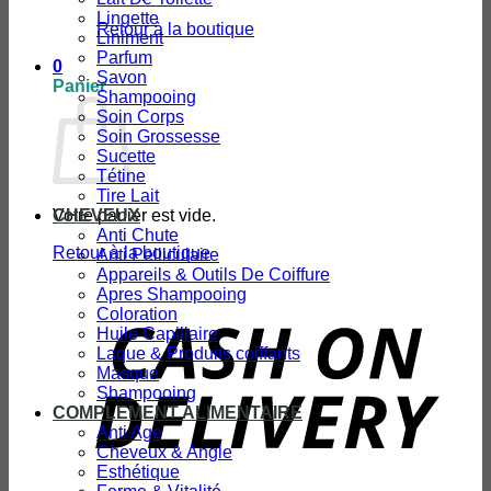
Lingette
Retour à la boutique
Liniment
Parfum
0
Savon
Panier
Shampooing
Soin Corps
Soin Grossesse
Sucette
Tétine
Tire Lait
Votre panier est vide.
CHEVEUX
Anti Chute
Retour à la boutique
Anti Pelliculaire
Appareils & Outils De Coiffure
Apres Shampooing
Coloration
D
Huile Capillaire
Laque & Produits coiffants
Masque
Shampooing
COMPLEMENT ALIMENTAIRE
Anti Age
Cheveux & Angle
Esthétique