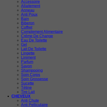
Accessoire
Allaitement
Anneau
Anti Poux
Bain
Biberon
Coffret
Complement Alimentaire
Créme De Change
Eau De Toilette
Gel
Lait De Toilette
Lingette
Liniment
Parfum
Savon
Shampooing
Soin Corps
Soin Grossesse
Sucette
Tétine
Tire Lait
CHEVEUX
Anti Chute
Anti Pelliculaire