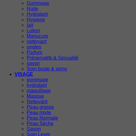
Gommage
Huile
Hydratant
Hygiene
lait
Lotion
Manucure
nettoyant
ongles
Parfum
Préservatifs & Sexualité
savon
Soin buste & seins
VISAGE
gommage
hydratant
maquillage
Masque
Nettoyant
Peau grasse
Peau mixte
Peau Normale
Peau Sèche
Savon
Soin Levre