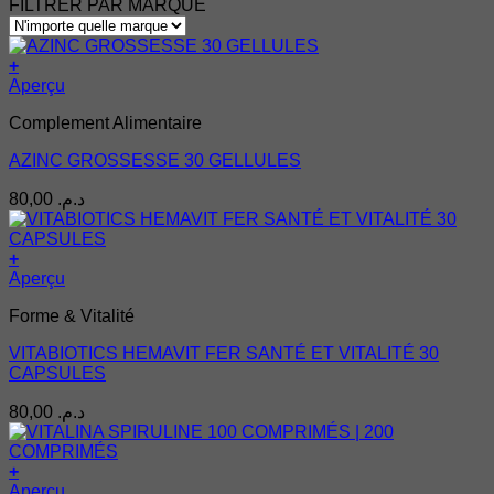
min
max
FILTRER PAR MARQUE
+
Aperçu
Complement Alimentaire
AZINC GROSSESSE 30 GELLULES
80,00
د.م.
+
Aperçu
Forme & Vitalité
VITABIOTICS HEMAVIT FER SANTÉ ET VITALITÉ 30
CAPSULES
80,00
د.م.
+
Ce
Aperçu