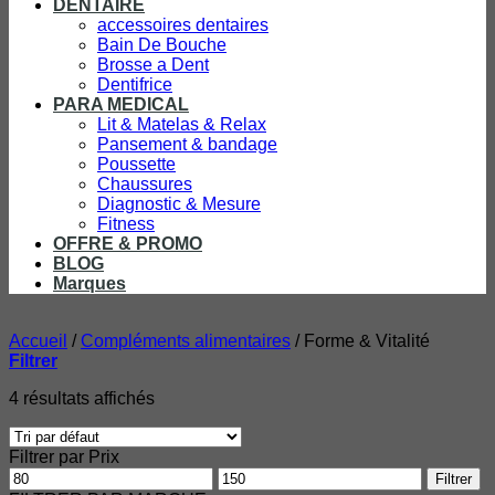
DENTAIRE
accessoires dentaires
Bain De Bouche
Brosse a Dent
Dentifrice
PARA MEDICAL
Lit & Matelas & Relax
Pansement & bandage
Poussette
Chaussures
Diagnostic & Mesure
Fitness
OFFRE & PROMO
BLOG
Marques
Accueil
/
Compléments alimentaires
/
Forme & Vitalité
Filtrer
4 résultats affichés
Filtrer par Prix
Prix
Prix
Filtrer