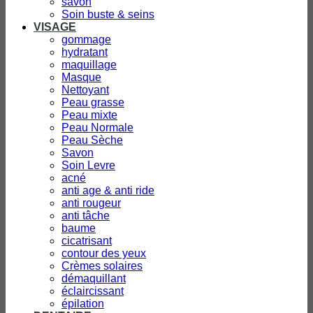
savon
Soin buste & seins
VISAGE
gommage
hydratant
maquillage
Masque
Nettoyant
Peau grasse
Peau mixte
Peau Normale
Peau Sèche
Savon
Soin Levre
acné
anti age & anti ride
anti rougeur
anti tâche
baume
cicatrisant
contour des yeux
Crèmes solaires
démaquillant
éclaircissant
épilation