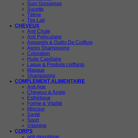
Soin Grossesse
Sucette
Tétine
Tire Lait
CHEVEUX
Anti Chute
Anti Pelliculaire
Appareils & Outils De Coiffure
Apres Shampooing
Coloration
Huile Capillaire
Laque & Produits coiffants
Masque
Shampooing
COMPLEMENT ALIMENTAIRE
Anti Age
Cheveux & Angle
Esthétique
Forme & Vitalité
Minceur
Santé
Sport
Vitamine
CORPS
anti moustique