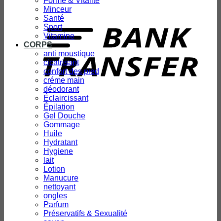
Forme & Vitalité
Minceur
T
Santé
Sport
Vitamine
CORPS
anti moustique
cicatrisant
confort des pied
créme main
déodorant
Éclaircissant
Épilation
Gel Douche
Gommage
Huile
Hydratant
Hygiene
lait
Lotion
Manucure
nettoyant
ongles
Parfum
Préservatifs & Sexualité