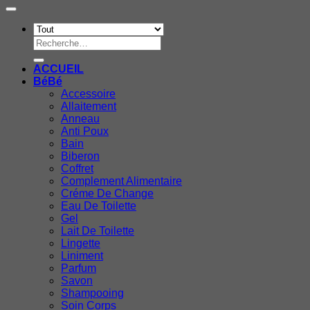
Recherche
pour :
ACCUEIL
BéBé
Accessoire
Allaitement
Anneau
Anti Poux
Bain
Biberon
Coffret
Complement Alimentaire
Créme De Change
Eau De Toilette
Gel
Lait De Toilette
Lingette
Liniment
Parfum
Savon
Shampooing
Soin Corps