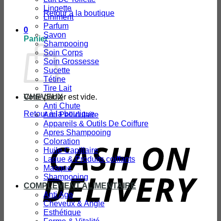
Lingette
Retour à la boutique
Liniment
Parfum
0
Savon
Panier
Shampooing
Soin Corps
Soin Grossesse
Sucette
Tétine
Tire Lait
Votre panier est vide.
CHEVEUX
Anti Chute
Retour à la boutique
Anti Pelliculaire
Appareils & Outils De Coiffure
Apres Shampooing
Coloration
D
Huile Capillaire
Laque & Produits coiffants
Masque
Shampooing
COMPLEMENT ALIMENTAIRE
Anti Age
Cheveux & Angle
Esthétique