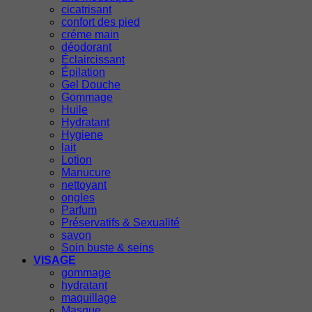
cicatrisant
confort des pied
créme main
déodorant
Éclaircissant
Épilation
Gel Douche
Gommage
Huile
Hydratant
Hygiene
lait
Lotion
Manucure
nettoyant
ongles
Parfum
Préservatifs & Sexualité
savon
Soin buste & seins
VISAGE
gommage
hydratant
maquillage
Masque