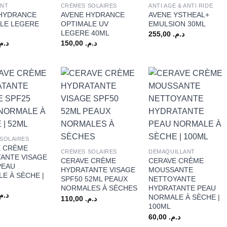
ANT
CRÈMES SOLAIRES
ANTI AGE & ANTI RIDE
 HYDRANCE
AVENE HYDRANCE
AVENE YSTHEAL+
LE LEGERE
OPTIMALE UV
EMULSION 30ML
LEGERE 40ML
255,00
د.م.
د.م.
150,00
د.م.
+
+
SOLAIRES
E CRÈME
CRÈMES SOLAIRES
DÉMAQUILLANT
ANTE VISAGE
CERAVE CRÈME
CERAVE CRÈME
PEAU
HYDRATANTE VISAGE
MOUSSANTE
E À SÈCHE |
SPF50 52ML PEAUX
NETTOYANTE
NORMALES À SÈCHES
HYDRATANTE PEAU
د.م.
NORMALE À SÈCHE |
110,00
د.م.
100ML
60,00
د.م.