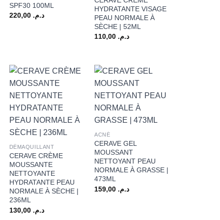
SPF30 100ML
HYDRATANTE VISAGE
220,00
د.م.
PEAU NORMALE À
SÈCHE | 52ML
110,00
د.م.
+
+
ACNÉ
CERAVE GEL
DÉMAQUILLANT
MOUSSANT
CERAVE CRÈME
NETTOYANT PEAU
MOUSSANTE
NORMALE À GRASSE |
NETTOYANTE
473ML
HYDRATANTE PEAU
159,00
د.م.
NORMALE À SÈCHE |
236ML
130,00
د.م.