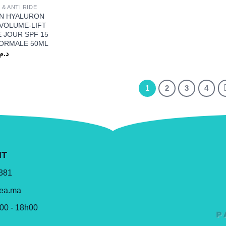
 & ANTI RIDE
N HYALURON
 VOLUME-LIFT
E JOUR SPF 15
ORMALE 50ML
د.م.
1
2
3
4
NT
 381
lea.ma
h00 - 18h00