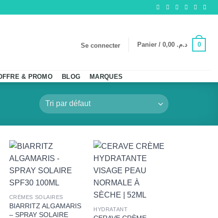
0
Panier /
0,00
د.م.
Se connecter
OFFRE & PROMO
BLOG
MARQUES
+
+
CRÈMES SOLAIRES
BIARRITZ ALGAMARIS
HYDRATANT
– SPRAY SOLAIRE
CERAVE CRÈME