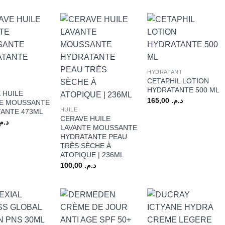
+
HYDRATANT
CETAPHIL LOTION
HYDRATANTE 500 ML
+
 HUILE
165,00
د.م.
TE MOUSSANTE
HUILE
ANTE 473ML
CERAVE HUILE
د.م.
LAVANTE MOUSSANTE
HYDRATANTE PEAU
TRÈS SÈCHE À
ATOPIQUE | 236ML
100,00
د.م.