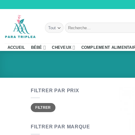
Passer
au
contenu
Recherche
pour :
ACCUEIL
BÉBÉ
CHEVEUX
COMPLEMENT ALIMENTAI
FILTRER PAR PRIX
Prix
Prix
FILTRER
min
max
FILTRER PAR MARQUE
+