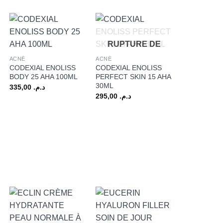
+
+
RUPTURE DE
STOCK
ACNÉ
ACNÉ
CODEXIAL ENOLISS
CODEXIAL ENOLISS
BODY 25 AHA 100ML
PERFECT SKIN 15 AHA
30ML
335,00
د.م.
295,00
د.م.