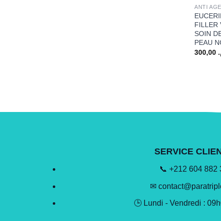
ANTI AGE
EUCERI
FILLER
SOIN D
PEAU N
300,00
SERVICE CLIE
📞 +212 604 882
✉ contact@paratrip
🕒 Lundi - Vendredi : 09