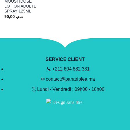
MOUSTIDOSE
LOTION ADULTE
SPRAY 125ML
90,00
د.م.
SERVICE CLIENT
📞 +212 604 882 381
✉ contact@paratriplea.ma
🕒 Lundi - Vendredi : 09h00 - 18h00