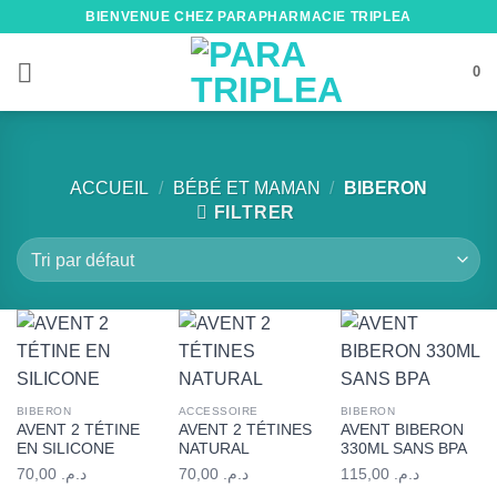
Passer
BIENVENUE CHEZ PARAPHARMACIE TRIPLEA
au
contenu
0
ACCUEIL
/
BÉBÉ ET MAMAN
/
BIBERON
FILTRER
BIBERON
ACCESSOIRE
BIBERON
AVENT 2 TÉTINE
AVENT 2 TÉTINES
AVENT BIBERON
EN SILICONE
NATURAL
330ML SANS BPA
70,00
د.م.
70,00
د.م.
115,00
د.م.