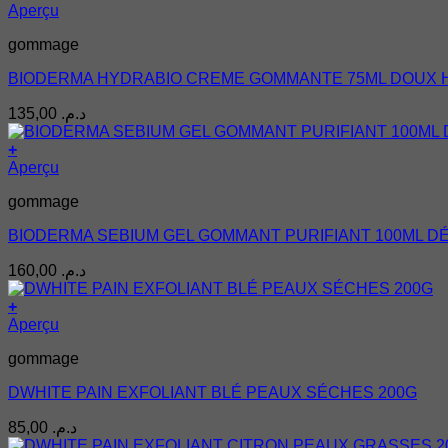
د.م. 4,00
Aperçu
choisies
à
sur
gommage
د.م. 8,00
la
page
BIODERMA HYDRABIO CREME GOMMANTE 75ML DOUX 
du
produit
135,00
د.م.
+
Aperçu
gommage
BIODERMA SEBIUM GEL GOMMANT PURIFIANT 100ML D
160,00
د.م.
+
Aperçu
gommage
DWHITE PAIN EXFOLIANT BLÉ PEAUX SÉCHES 200G
85,00
د.م.