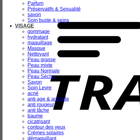
Parfum
Préservatifs & Sexualité
savon
Soin buste & seins
VISAGE
gommage
hydratant
maquillage
Masque
Nettoyant
Peau grasse
Peau mixte
Peau Normale
Peau Sèche
Savon
Soin Levre
acné
anti age & anti ride
anti rougeur
anti tâche
baume
cicatrisant
contour des yeux
Crèmes solaires
démaquillant