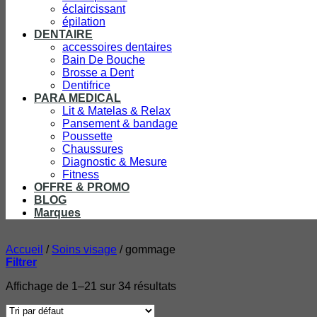
éclaircissant
épilation
DENTAIRE
accessoires dentaires
Bain De Bouche
Brosse a Dent
Dentifrice
PARA MEDICAL
Lit & Matelas & Relax
Pansement & bandage
Poussette
Chaussures
Diagnostic & Mesure
Fitness
OFFRE & PROMO
BLOG
Marques
Accueil
/
Soins visage
/
gommage
Filtrer
Affichage de 1–21 sur 34 résultats