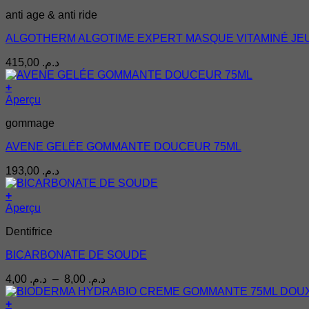
anti age & anti ride
ALGOTHERM ALGOTIME EXPERT MASQUE VITAMINÉ JE
415,00
د.م.
+
Aperçu
gommage
AVENE GELÉE GOMMANTE DOUCEUR 75ML
193,00
د.م.
+
Ce
Aperçu
produit
Dentifrice
a
plusieurs
BICARBONATE DE SOUDE
variations.
Les
Plage
4,00
د.م.
–
8,00
د.م.
options
de
peuvent
prix :
+
être