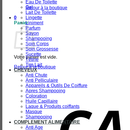
Eau De Toilette
Gel
Retour à la boutique
Lait De Toilette
0
Lingette
Panier
Liniment
Parfum
Savon
Shampooing
Soin Corps
Soin Grossesse
Sucette
Votre panier est vide.
Tétine
Tire Lait
Retour à la boutique
CHEVEUX
Anti Chute
Anti Pelliculaire
Appareils & Outils De Coiffure
Apres Shampooing
Coloration
Huile Capillaire
Laque & Produits coiffants
Masque
Shampooing
COMPLEMENT ALIMENTAIRE
Anti Age