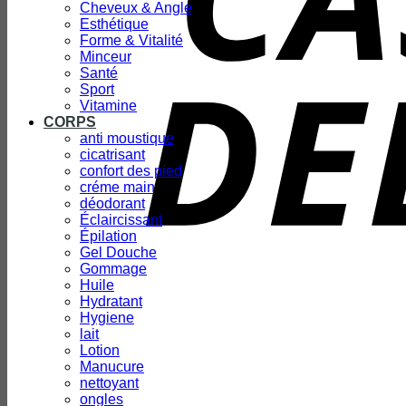
Cheveux & Angle
Esthétique
Forme & Vitalité
Minceur
Santé
Sport
Vitamine
CORPS
anti moustique
cicatrisant
confort des pied
créme main
déodorant
Éclaircissant
Épilation
Gel Douche
Gommage
Huile
Hydratant
Hygiene
lait
Lotion
Manucure
nettoyant
ongles