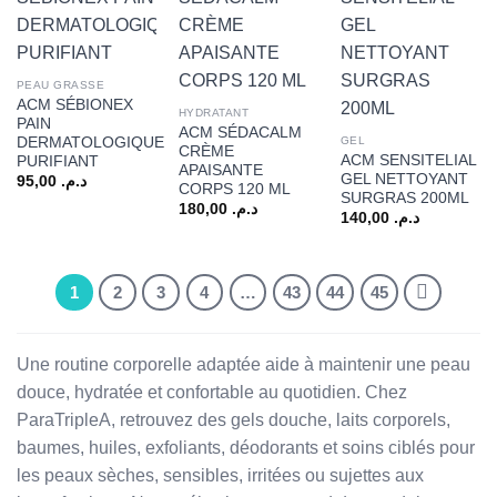
PEAU GRASSE
ACM SÉBIONEX
HYDRATANT
PAIN
ACM SÉDACALM
DERMATOLOGIQUE
GEL
CRÈME
ACM SENSITELIAL
PURIFIANT
APAISANTE
GEL NETTOYANT
95,00
د.م.
CORPS 120 ML
SURGRAS 200ML
180,00
د.م.
140,00
د.م.
1
2
3
4
…
43
44
45
Une routine corporelle adaptée aide à maintenir une peau
douce, hydratée et confortable au quotidien. Chez
ParaTripleA, retrouvez des gels douche, laits corporels,
baumes, huiles, exfoliants, déodorants et soins ciblés pour
les peaux sèches, sensibles, irritées ou sujettes aux