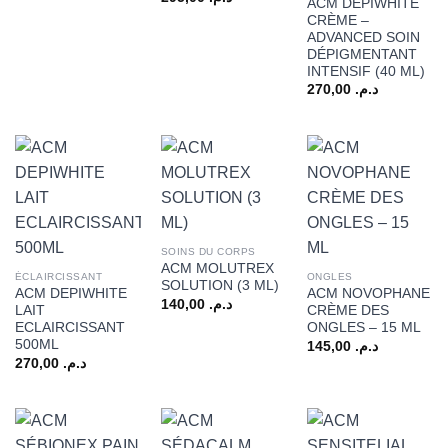
ACM DÉPIWHITE
CRÈME –
ADVANCED SOIN
DÉPIGMENTANT
INTENSIF (40 ML)
270,00
د.م.
SOINS DU CORPS
ACM MOLUTREX
ÉCLAIRCISSANT
ONGLES
SOLUTION (3 ML)
ACM DEPIWHITE
ACM NOVOPHANE
140,00
د.م.
LAIT
CRÈME DES
ECLAIRCISSANT
ONGLES – 15 ML
500ML
145,00
د.م.
270,00
د.م.