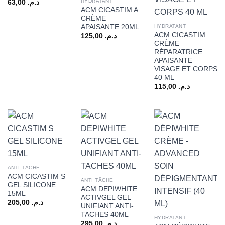
HYDRATANT
63,00
د.م.
ACM CICASTIM A
CRÈME
APAISANTE 20ML
HYDRATANT
ACM CICASTIM
125,00
د.م.
CRÈME
RÉPARATRICE
APAISANTE
VISAGE ET CORPS
40 ML
115,00
د.م.
ANTI TÂCHE
ACM CICASTIM S
ANTI TÂCHE
GEL SILICONE
ACM DEPIWHITE
15ML
ACTIVGEL GEL
205,00
د.م.
UNIFIANT ANTI-
TACHES 40ML
HYDRATANT
295,00
د.م.