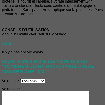
protège, la nourrit et l’apaise. Hydrate intensément 24h.
Texture onctueuse. Testé sous contrôle dermatologique et
pédiatrique. Sans paraben. s’applique sur la peau des bébés
– enfants – adultes.
CONSEILS D’UTILISATION :
Appliquer matin et/ou soir sur le visage.
Avis
Il n’y a pas encore d’avis.
Soyez le premier à laisser votre avis sur
“TOPICREM ULTRA-HYDRATANTE CREME
VISAGE RICHE 40ML”
Votre note
*
Votre avis
*