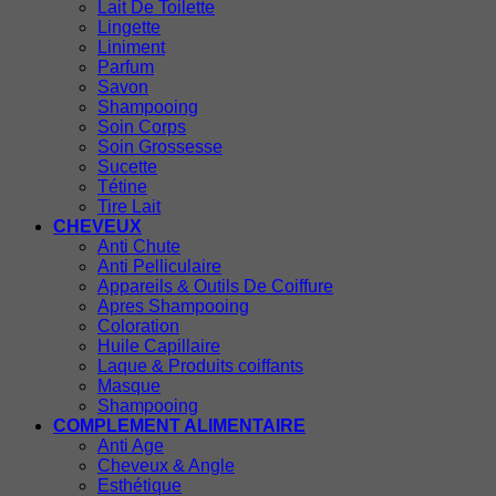
Lait De Toilette
Lingette
Liniment
Parfum
Savon
Shampooing
Soin Corps
Soin Grossesse
Sucette
Tétine
Tire Lait
CHEVEUX
Anti Chute
Anti Pelliculaire
Appareils & Outils De Coiffure
Apres Shampooing
Coloration
Huile Capillaire
Laque & Produits coiffants
Masque
Shampooing
COMPLEMENT ALIMENTAIRE
Anti Age
Cheveux & Angle
Esthétique