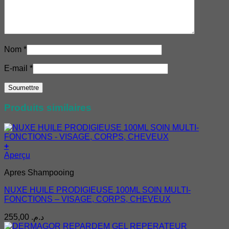
Nom
*
E-mail
*
Produits similaires
+
Aperçu
Apres Shampooing
NUXE HUILE PRODIGIEUSE 100ML SOIN MULTI-
FONCTIONS – VISAGE, CORPS, CHEVEUX
255,00
د.م.