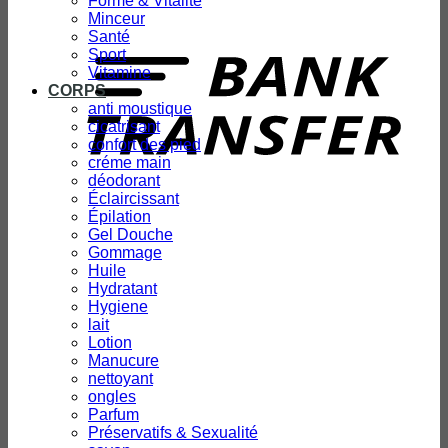
Forme & Vitalité
Minceur
T
Santé
Sport
Vitamine
CORPS
anti moustique
cicatrisant
confort des pied
créme main
déodorant
Éclaircissant
Épilation
Gel Douche
Gommage
Huile
Hydratant
Hygiene
lait
Lotion
Manucure
nettoyant
ongles
Parfum
Préservatifs & Sexualité