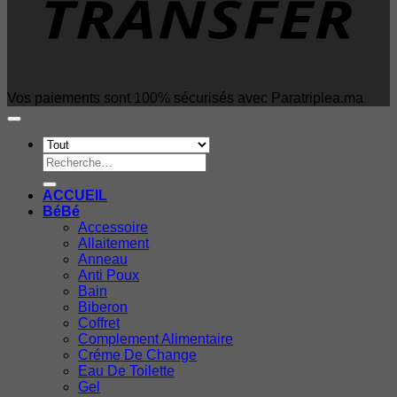
Vos paiements sont 100% sécurisés avec Paratriplea.ma
Recherche
pour :
ACCUEIL
BéBé
Accessoire
Allaitement
Anneau
Anti Poux
Bain
Biberon
Coffret
Complement Alimentaire
Créme De Change
Eau De Toilette
Gel