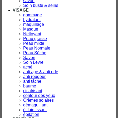
savon
Soin buste & seins
VISAGE
gommage
hydratant
maquillage
Masque
Nettoyant
Peau grasse
Peau mixte
Peau Normale
Peau Sèche
Savon
Soin Levre
acné
anti age & anti ride
anti rougeur
anti tâche
baume
cicatrisant
contour des yeux
Crèmes solaires
démaquillant
éclaircissant
épilation