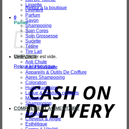
Lingette
Retour à la boutique
Liniment
Parfum
0
Savon
Panier
Shampooing
Soin Corps
Soin Grossesse
Sucette
Tétine
Tire Lait
Votre panier est vide.
CHEVEUX
Anti Chute
Retour à la boutique
Anti Pelliculaire
Appareils & Outils De Coiffure
Apres Shampooing
Coloration
D
Huile Capillaire
Laque & Produits coiffants
Masque
Shampooing
COMPLEMENT ALIMENTAIRE
Anti Age
Cheveux & Angle
Esthétique