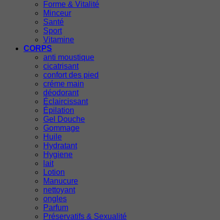
Forme & Vitalité
Minceur
Santé
Sport
Vitamine
CORPS
anti moustique
cicatrisant
confort des pied
créme main
déodorant
Éclaircissant
Épilation
Gel Douche
Gommage
Huile
Hydratant
Hygiene
lait
Lotion
Manucure
nettoyant
ongles
Parfum
Préservatifs & Sexualité