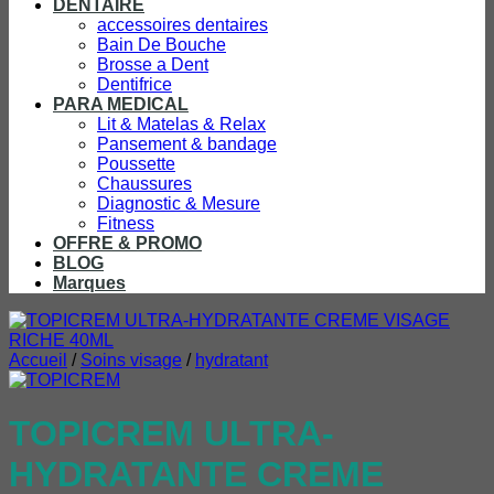
DENTAIRE
accessoires dentaires
Bain De Bouche
Brosse a Dent
Dentifrice
PARA MEDICAL
Lit & Matelas & Relax
Pansement & bandage
Poussette
Chaussures
Diagnostic & Mesure
Fitness
OFFRE & PROMO
BLOG
Marques
Accueil
/
Soins visage
/
hydratant
TOPICREM ULTRA-
HYDRATANTE CREME