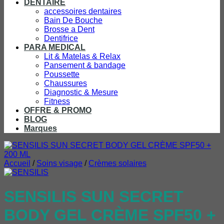
DENTAIRE
accessoires dentaires
Bain De Bouche
Brosse a Dent
Dentifrice
PARA MEDICAL
Lit & Matelas & Relax
Pansement & bandage
Poussette
Chaussures
Diagnostic & Mesure
Fitness
OFFRE & PROMO
BLOG
Marques
Accueil
/
Soins visage
/
Crèmes solaires
SENSILIS SUN SECRET
BODY GEL CRÈME SPF50 +