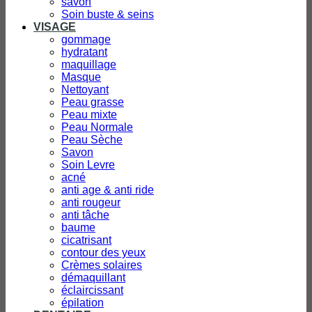
savon
Soin buste & seins
VISAGE
gommage
hydratant
maquillage
Masque
Nettoyant
Peau grasse
Peau mixte
Peau Normale
Peau Sèche
Savon
Soin Levre
acné
anti age & anti ride
anti rougeur
anti tâche
baume
cicatrisant
contour des yeux
Crèmes solaires
démaquillant
éclaircissant
épilation