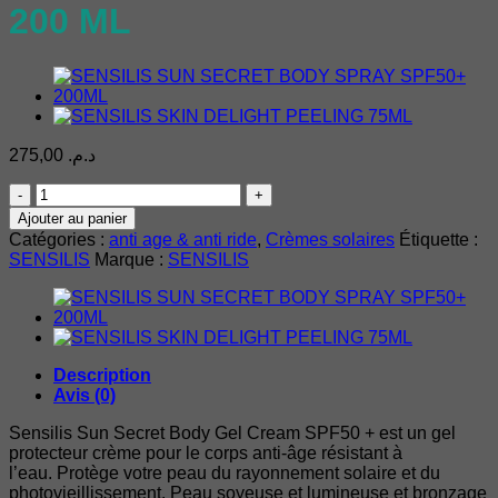
200 ML
275,00
د.م.
quantité
de
Ajouter au panier
SENSILIS
Catégories :
anti age & anti ride
,
Crèmes solaires
Étiquette :
SUN
SENSILIS
Marque :
SENSILIS
SECRET
BODY
GEL
CRÈME
SPF50
+
Description
200
Avis (0)
ML
Sensilis Sun Secret Body Gel Cream SPF50 + est un gel
protecteur crème pour le corps anti-âge résistant à
l’eau. Protège votre peau du rayonnement solaire et du
photovieillissement. Peau soyeuse et lumineuse et bronzage