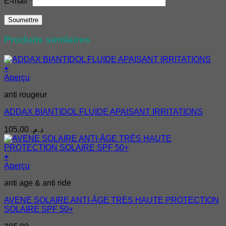
E-mail
*
Produits similaires
+
Aperçu
anti rougeur
ADDAX BIANTIDOL FLUIDE APAISANT IRRITATIONS
105,00
د.م.
+
Aperçu
anti age & anti ride
AVENE SOLAIRE ANTI-ÂGE TRÈS HAUTE PROTECTION
SOLAIRE SPF 50+