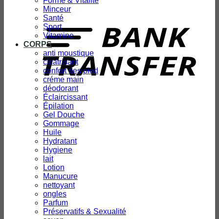
Forme & Vitalité
Minceur
T
Santé
Sport
Vitamine
CORPS
anti moustique
cicatrisant
confort des pied
créme main
déodorant
Éclaircissant
Épilation
Gel Douche
Gommage
Huile
Hydratant
Hygiene
lait
Lotion
Manucure
nettoyant
ongles
Parfum
Préservatifs & Sexualité