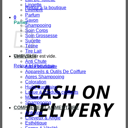
Lingette
Retour à la boutique
Liniment
Parfum
0
Savon
Panier
Shampooing
Soin Corps
Soin Grossesse
Sucette
Tétine
Tire Lait
Votre panier est vide.
CHEVEUX
Anti Chute
Retour à la boutique
Anti Pelliculaire
Appareils & Outils De Coiffure
Apres Shampooing
Coloration
D
Huile Capillaire
Laque & Produits coiffants
Masque
Shampooing
COMPLEMENT ALIMENTAIRE
Anti Age
Cheveux & Angle
Esthétique