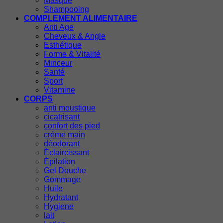
Masque
Shampooing
COMPLEMENT ALIMENTAIRE
Anti Age
Cheveux & Angle
Esthétique
Forme & Vitalité
Minceur
Santé
Sport
Vitamine
CORPS
anti moustique
cicatrisant
confort des pied
créme main
déodorant
Éclaircissant
Épilation
Gel Douche
Gommage
Huile
Hydratant
Hygiene
lait