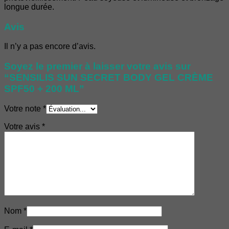
longue durée.
Avis
Il n’y a pas encore d’avis.
Soyez le premier à laisser votre avis sur
“SENSILIS SUN SECRET BODY GEL CRÈME
SPF50 + 200 ML”
Votre note
*
Votre avis
*
Nom
*