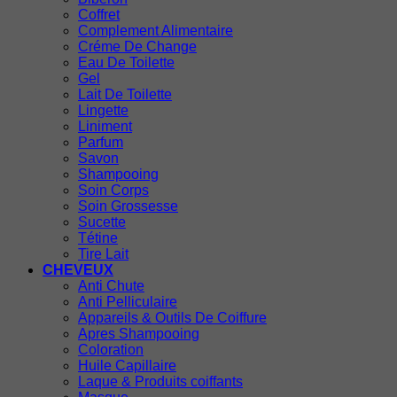
Coffret
Complement Alimentaire
Créme De Change
Eau De Toilette
Gel
Lait De Toilette
Lingette
Liniment
Parfum
Savon
Shampooing
Soin Corps
Soin Grossesse
Sucette
Tétine
Tire Lait
CHEVEUX
Anti Chute
Anti Pelliculaire
Appareils & Outils De Coiffure
Apres Shampooing
Coloration
Huile Capillaire
Laque & Produits coiffants