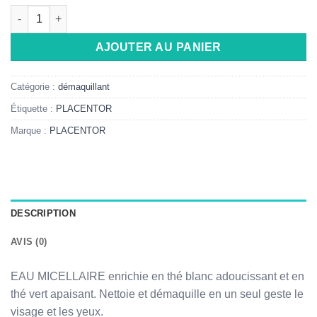
quantité de PLACENTOR VEGETAL EAU MICELLAIRE TOUS TYP
Alternative:
AJOUTER AU PANIER
Catégorie :
démaquillant
Étiquette :
PLACENTOR
Marque :
PLACENTOR
DESCRIPTION
AVIS (0)
EAU MICELLAIRE enrichie en thé blanc adoucissant et en
thé vert apaisant. Nettoie et démaquille en un seul geste le
visage et les yeux.