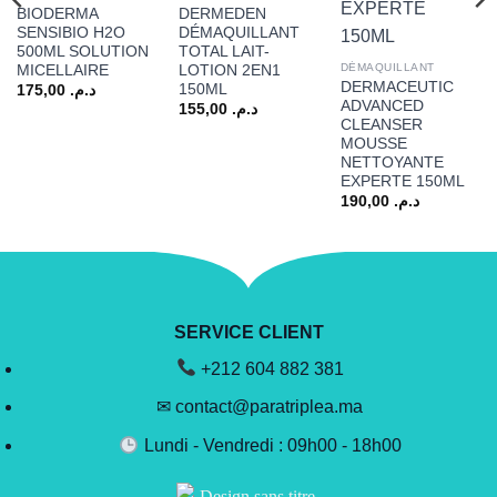
BIODERMA
DERMEDEN
SENSIBIO H2O
DÉMAQUILLANT
500ML SOLUTION
TOTAL LAIT-
DÉMAQUILLANT
MICELLAIRE
LOTION 2EN1
DERMACEUTIC
150ML
175,00
د.م.
ADVANCED
155,00
د.م.
CLEANSER
MOUSSE
NETTOYANTE
EXPERTE 150ML
190,00
د.م.
SERVICE CLIENT
+212 604 882 381
✉ contact@paratriplea.ma
Lundi - Vendredi : 09h00 - 18h00