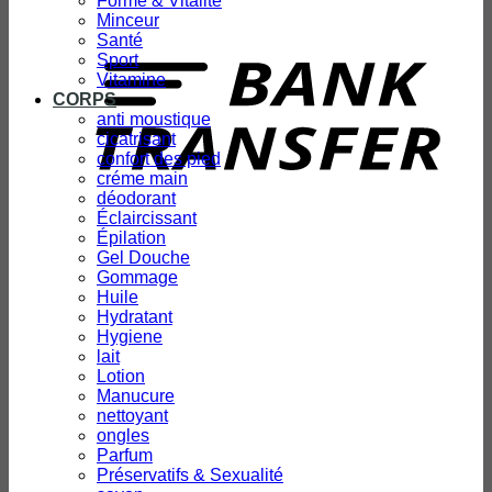
Forme & Vitalité
Minceur
T
Santé
Sport
Vitamine
CORPS
anti moustique
cicatrisant
confort des pied
créme main
déodorant
Éclaircissant
Épilation
Gel Douche
Gommage
Huile
Hydratant
Hygiene
lait
Lotion
Manucure
nettoyant
ongles
Parfum
Préservatifs & Sexualité