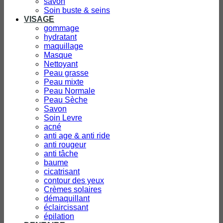
savon
Soin buste & seins
VISAGE
gommage
hydratant
maquillage
Masque
Nettoyant
Peau grasse
Peau mixte
Peau Normale
Peau Sèche
Savon
Soin Levre
acné
anti age & anti ride
anti rougeur
anti tâche
baume
cicatrisant
contour des yeux
Crèmes solaires
démaquillant
éclaircissant
épilation