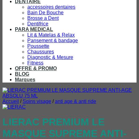
DENTAIRE
accessoires dentaires
Bain De Bouche
Brosse a Dent
Dentifrice
PARA MEDICAL
Lit & Matelas & Relax
Pansement & bandage
Poussette
Chaussures
Diagnostic & Mesure
Fitness
OFFRE & PROMO
BLOG
Marques
Accueil
/
Soins visage
/
anti age & anti ride
LIERAC PREMIUM LE
MASQUE SUPREME ANTI-