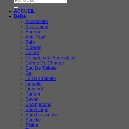
pour :
ACCUEIL
BéBé
Accessoire
Allaitement
Anneau
Anti Poux
Bain
Biberon
Coffret
Complement Alimentaire
Créme De Change
Eau De Toilette
Gel
Lait De Toilette
Lingette
Liniment
Parfum
Savon
Shampooing
Soin Corps
Soin Grossesse
Sucette
Tétine