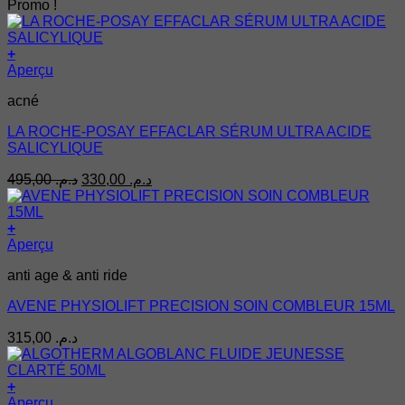
Promo !
+
Aperçu
acné
LA ROCHE-POSAY EFFACLAR SÉRUM ULTRA ACIDE
SALICYLIQUE
Le
Le
495,00
د.م.
330,00
د.م.
prix
prix
initial
actuel
était :
est :
+
د.م. 330,00.
د.م. 495,00.
Aperçu
anti age & anti ride
AVENE PHYSIOLIFT PRECISION SOIN COMBLEUR 15ML
315,00
د.م.
+
Aperçu