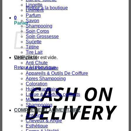
Lingette
Retour à la boutique
Liniment
Parfum
0
Savon
Panier
Shampooing
Soin Corps
Soin Grossesse
Sucette
Tétine
Tire Lait
Votre panier est vide.
CHEVEUX
Anti Chute
Retour à la boutique
Anti Pelliculaire
Appareils & Outils De Coiffure
Apres Shampooing
Coloration
D
Huile Capillaire
Laque & Produits coiffants
Masque
Shampooing
COMPLEMENT ALIMENTAIRE
Anti Age
Cheveux & Angle
Esthétique