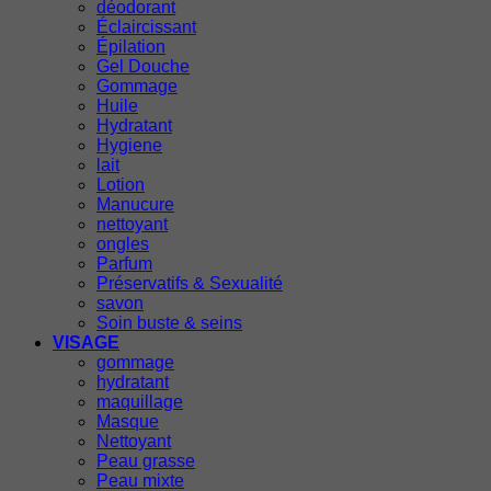
déodorant
Éclaircissant
Épilation
Gel Douche
Gommage
Huile
Hydratant
Hygiene
lait
Lotion
Manucure
nettoyant
ongles
Parfum
Préservatifs & Sexualité
savon
Soin buste & seins
VISAGE
gommage
hydratant
maquillage
Masque
Nettoyant
Peau grasse
Peau mixte