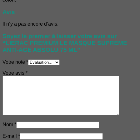
Avis
Il n’y a pas encore d’avis.
Soyez le premier à laisser votre avis sur
“LIERAC PREMIUM LE MASQUE SUPREME
ANTI-AGE ABSOLU 75 ML”
Votre note
*
Votre avis
*
Nom
*
E-mail
*