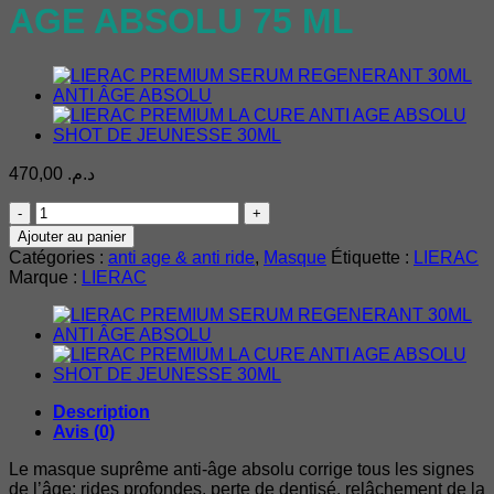
AGE ABSOLU 75 ML
470,00
د.م.
quantité
de
Ajouter au panier
LIERAC
Catégories :
anti age & anti ride
,
Masque
Étiquette :
LIERAC
PREMIUM
Marque :
LIERAC
LE
MASQUE
SUPREME
ANTI-
AGE
ABSOLU
75
Description
ML
Avis (0)
Le masque suprême anti-âge absolu corrige tous les signes
de l’âge: rides profondes, perte de dentisé, relâchement de la