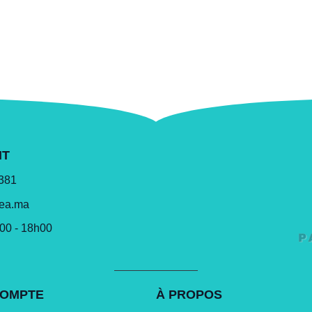
NT
 381
lea.ma
h00 - 18h00
COMPTE
À PROPOS