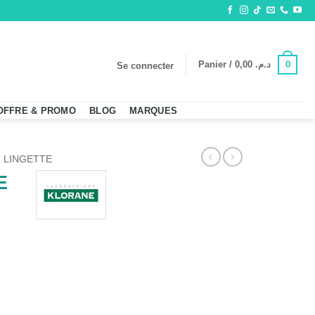
0
Panier /
0,00
د.م.
Se connecter
OFFRE & PROMO
BLOG
MARQUES
LINGETTE
E
INGETTES 25 UNITES