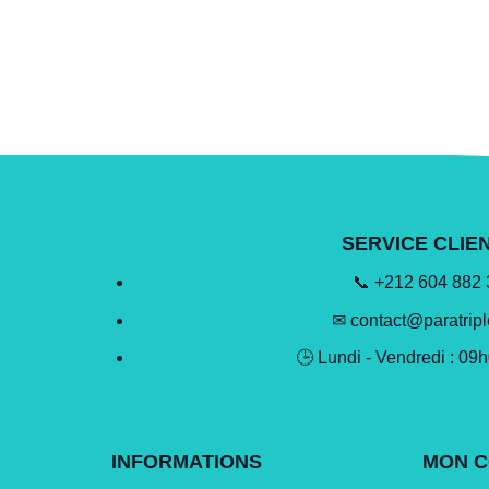
SERVICE CLIE
📞 +212 604 882
✉ contact@paratrip
🕒 Lundi - Vendredi : 09
INFORMATIONS
MON 