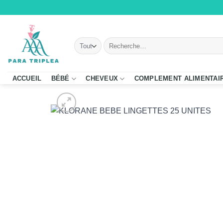
Passer
au
contenu
Recherche
pour :
ACCUEIL
BÉBÉ
CHEVEUX
COMPLEMENT ALIMENTAI