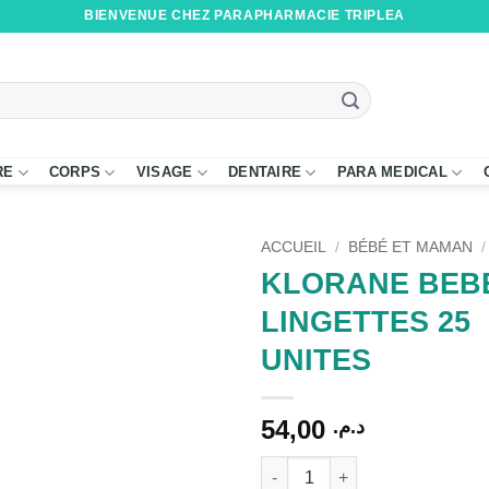
BIENVENUE CHEZ PARAPHARMACIE TRIPLEA
RE
CORPS
VISAGE
DENTAIRE
PARA MEDICAL
ACCUEIL
/
BÉBÉ ET MAMAN
/
KLORANE BEB
LINGETTES 25
UNITES
54,00
د.م.
quantité de KLORANE BEBE L
Alternative: