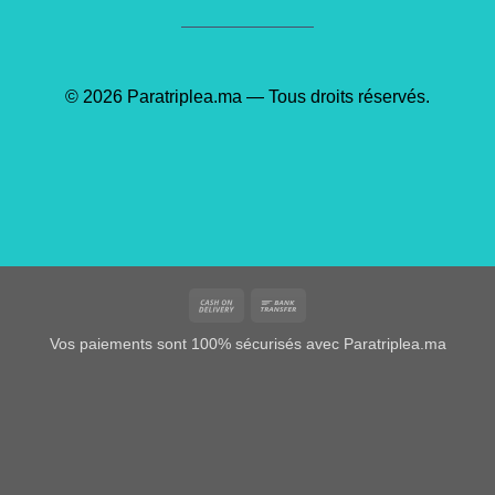
© 2026 Paratriplea.ma — Tous droits réservés.
Cash
Bank
On
Transfer
Vos paiements sont 100% sécurisés avec Paratriplea.ma
Delivery