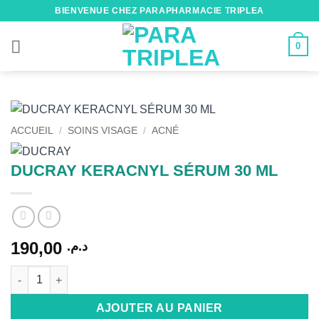
Passer
BIENVENUE CHEZ PARAPHARMACIE TRIPLEA
au
contenu
0
ACCUEIL
/
SOINS VISAGE
/
ACNÉ
DUCRAY KERACNYL SÉRUM 30 ML
190,00
د.م.
quantité de DUCRAY KERACNYL SÉRUM 30 ML
Alternative:
AJOUTER AU PANIER