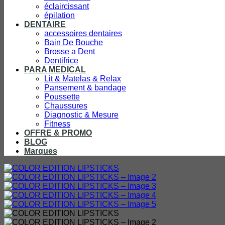
éclaircissant
épilation
DENTAIRE
accessoires dentaires
Bain De Bouche
Brosse a Dent
Dentifrice
PARA MEDICAL
Lit & Matelas & Relax
Pansement & bandage
Poussette
Chaussures
Diagnostic & Mesure
Fitness
OFFRE & PROMO
BLOG
Marques