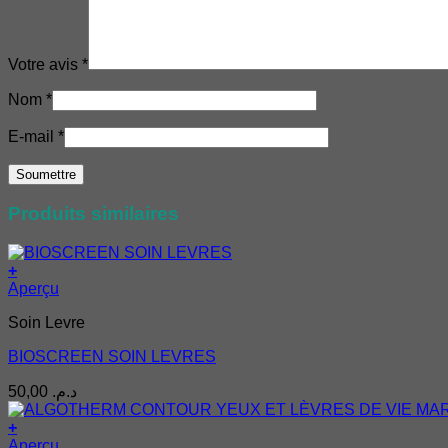
Votre avis
*
Nom
*
E-mail
*
Produits similaires
+
Aperçu
Soin Levre
BIOSCREEN SOIN LEVRES
50,00
د.م.
+
Aperçu