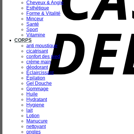
Cheveux & Angle
Esthétique
Forme & Vitalité
Minceur
Santé
Sport
Vitamine
CORPS
anti moustique
cicatrisant
confort des pied
créme main
déodorant
Éclaircissant
Épilation
Gel Douche
Gommage
Huile
Hydratant
Hygiene
lait
Lotion
Manucure
nettoyant
ongles