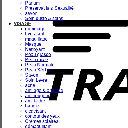
Parfum
Préservatifs & Sexualité
savon
Soin buste & seins
VISAGE
gommage
hydratant
maquillage
Masque
Nettoyant
Peau grasse
Peau mixte
Peau Normale
Peau Sèche
Savon
Soin Levre
acné
anti age & anti ride
anti rougeur
anti tâche
baume
cicatrisant
contour des yeux
Crèmes solaires
démaquillant