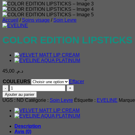
Accueil
/
Soins visage
/
Soin Levre
COLOR EDITION LIPSTICKS
45,00
د.م.
COULEURS
Effacer
quantité
de
Ajouter au panier
COLOR
UGS :
ND
Catégorie :
Soin Levre
Étiquette :
EVELINE
Marque
EDITION
LIPSTICKS
Description
Avis (0)