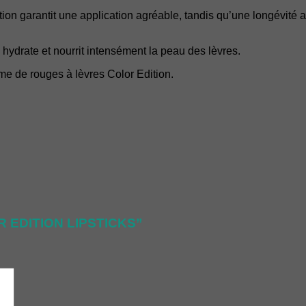
tion garantit une application agréable, tandis qu’une longévité 
 hydrate et nourrit intensément la peau des lèvres.
e de rouges à lèvres Color Edition.
LOR EDITION LIPSTICKS”