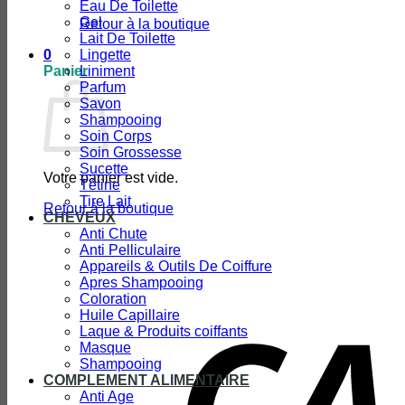
Eau De Toilette
Gel
Retour à la boutique
Lait De Toilette
0
Lingette
Panier
Liniment
Parfum
Savon
Shampooing
Soin Corps
Soin Grossesse
Sucette
Votre panier est vide.
Tétine
Tire Lait
Retour à la boutique
CHEVEUX
Anti Chute
Anti Pelliculaire
Appareils & Outils De Coiffure
Apres Shampooing
Coloration
Huile Capillaire
Laque & Produits coiffants
Masque
Shampooing
COMPLEMENT ALIMENTAIRE
Anti Age