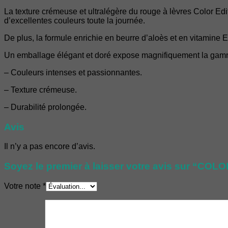
La texture crémeuse et ultralégère du rouge à lèvres Color Edi
d’excellentes couleurs toute la journée.
De plus, la formule enrichie en beurre d’aloès et en vitamine E
Un emballage élégant et doré expose magnifiquement la gamm
– Couleurs intenses et passionnantes.
– Texture crémeuse.
– Durabilité prolongée.
Avis
Il n’y a pas encore d’avis.
Soyez le premier à laisser votre avis sur “CO
Votre note
*