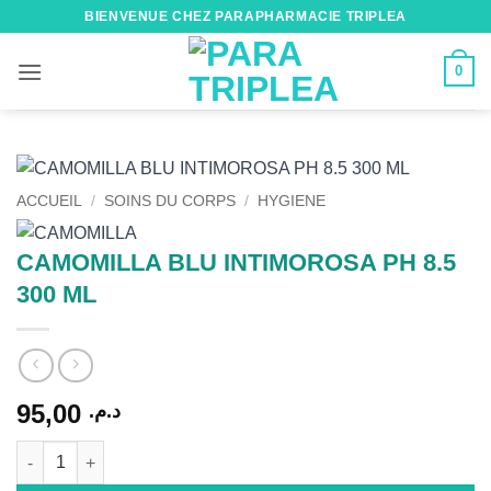
Passer
BIENVENUE CHEZ PARAPHARMACIE TRIPLEA
au
contenu
0
ACCUEIL
/
SOINS DU CORPS
/
HYGIENE
CAMOMILLA BLU INTIMOROSA PH 8.5
300 ML
95,00
د.م.
quantité de CAMOMILLA BLU INTIMOROSA PH 8.5 300 ML
Alternative: