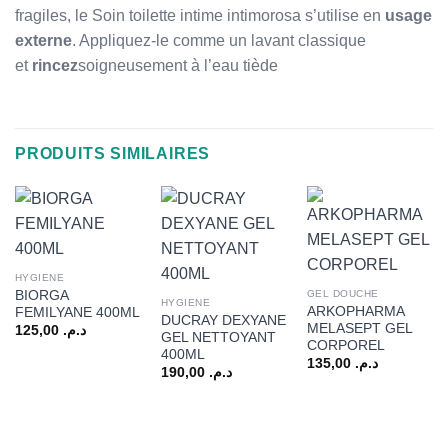
fragiles, le Soin toilette intime intimorosa s’utilise en
usage
externe
. Appliquez-le comme un lavant classique
et
rincez
soigneusement à l’eau tiède
PRODUITS SIMILAIRES
HYGIENE
BIORGA
GEL DOUCHE
HYGIENE
ARKOPHARMA
FEMILYANE 400ML
DUCRAY DEXYANE
MELASEPT GEL
125,00
د.م.
GEL NETTOYANT
CORPOREL
400ML
135,00
د.م.
190,00
د.م.