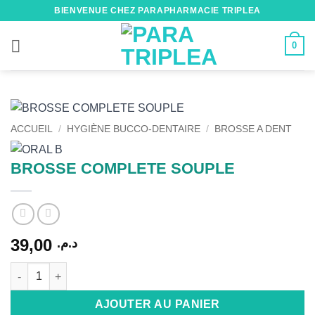
Passer
BIENVENUE CHEZ PARAPHARMACIE TRIPLEA
au
contenu
0
ACCUEIL
/
HYGIÈNE BUCCO-DENTAIRE
/
BROSSE A DENT
BROSSE COMPLETE SOUPLE
39,00
د.م.
quantité de BROSSE COMPLETE SOUPLE
Alternative:
AJOUTER AU PANIER