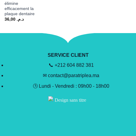
élimine
efficacement la
plaque dentaire
36,00
د.م.
SERVICE CLIENT
📞 +212 604 882 381
✉ contact@paratriplea.ma
🕒 Lundi - Vendredi : 09h00 - 18h00