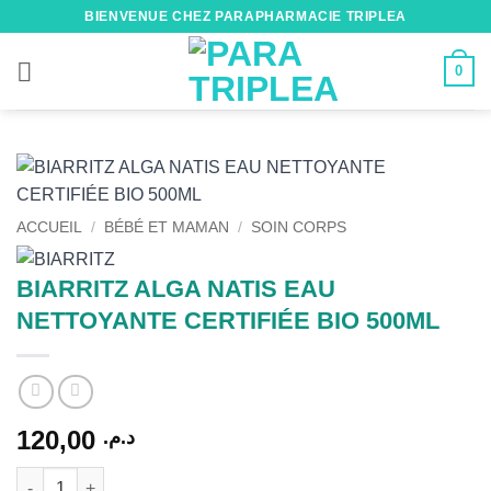
Passer
BIENVENUE CHEZ PARAPHARMACIE TRIPLEA
au
contenu
0
ACCUEIL
/
BÉBÉ ET MAMAN
/
SOIN CORPS
BIARRITZ ALGA NATIS EAU
NETTOYANTE CERTIFIÉE BIO 500ML
120,00
د.م.
quantité de BIARRITZ ALGA NATIS EAU NETTOYANTE CERTIFI
Alternative: