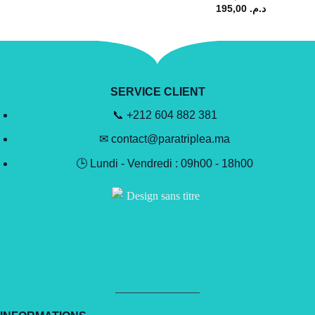
195,00
د.م.
SERVICE CLIENT
📞 +212 604 882 381
✉ contact@paratriplea.ma
🕒 Lundi - Vendredi : 09h00 - 18h00