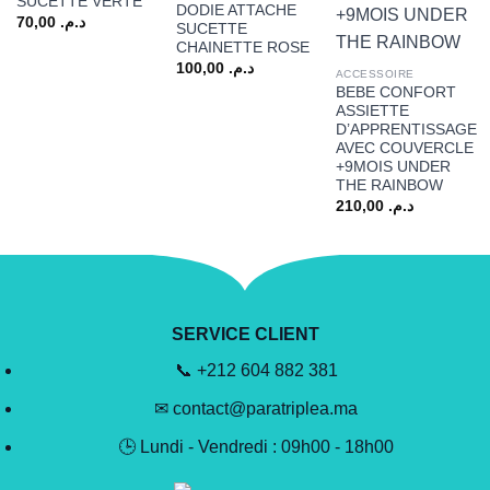
SUCETTE VERTE
DODIE ATTACHE
70,00
د.م.
SUCETTE
CHAINETTE ROSE
100,00
د.م.
ACCESSOIRE
BEBE CONFORT
ASSIETTE
D’APPRENTISSAGE
AVEC COUVERCLE
+9MOIS UNDER
THE RAINBOW
210,00
د.م.
SERVICE CLIENT
📞 +212 604 882 381
✉ contact@paratriplea.ma
🕒 Lundi - Vendredi : 09h00 - 18h00