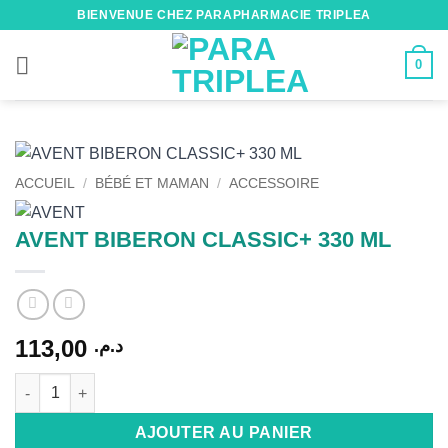
Passer
BIENVENUE CHEZ PARAPHARMACIE TRIPLEA
au
contenu
0
ACCUEIL
/
BÉBÉ ET MAMAN
/
ACCESSOIRE
AVENT BIBERON CLASSIC+ 330 ML
113,00
د.م.
quantité de AVENT BIBERON CLASSIC+ 330 ML
Alternative:
AJOUTER AU PANIER