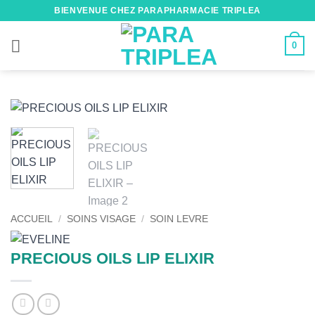
Passer
BIENVENUE CHEZ PARAPHARMACIE TRIPLEA
au
contenu
0
ACCUEIL
/
SOINS VISAGE
/
SOIN LEVRE
PRECIOUS OILS LIP ELIXIR