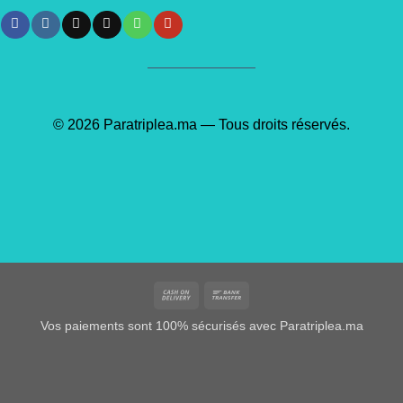
© 2026 Paratriplea.ma — Tous droits réservés.
Cash
Bank
On
Transfer
Vos paiements sont 100% sécurisés avec Paratriplea.ma
Delivery