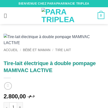
Passer
BIENVENUE CHEZ PARAPHARMACIE TRIPLEA
au
contenu
0
ACCUEIL
/
BÉBÉ ET MAMAN
/
TIRE LAIT
Tire-lait électrique à double pompage
MAMIVAC LACTIVE
2.800,00
د.م.
quantité de Tire-lait électrique à double pompage MAMIVAC L
Alternative: