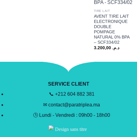
TIRE LAIT
AVENT TIRE LAIT
ELECTRONIQUE
DOUBLE
POMPAGE
NATURAL 0% BPA
– SCF334/02
3.200,00
د.م.
SERVICE CLIENT
📞 +212 604 882 381
✉ contact@paratriplea.ma
🕒 Lundi - Vendredi : 09h00 - 18h00