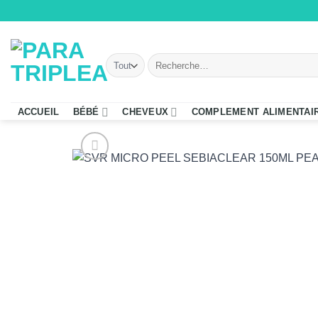
Passer
au
contenu
Recherche
pour :
ACCUEIL
BÉBÉ
CHEVEUX
COMPLEMENT ALIMENTAI