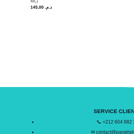
ML)
145,00
د.م.
SERVICE CLIE
📞 +212 604 882
✉ contact@paratrip