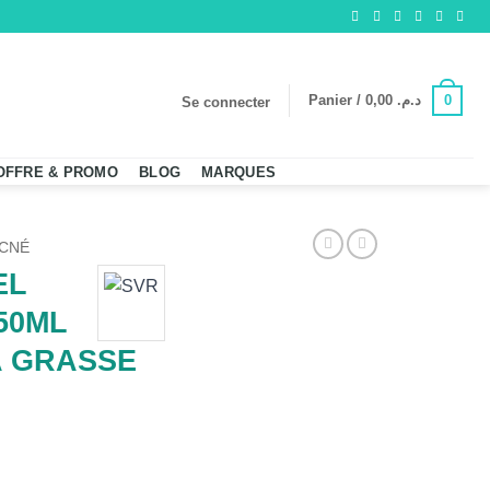
0
Panier /
0,00
د.م.
Se connecter
OFFRE & PROMO
BLOG
MARQUES
CNÉ
EL
50ML
A GRASSE
 SEBIACLEAR 150ML PEAUX MIXTE A GRASSE