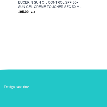
EUCERIN SUN OIL CONTROL SPF 50+
SUN GEL-CRÉME TOUCHER SEC 50 ML
195,00
د.م.
+
ACNÉ
RACINE VIT
40 ML
39,00
د.م.