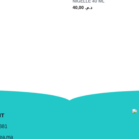
NIGELLE 40 ML
40,00
د.م.
NT
 381
lea.ma