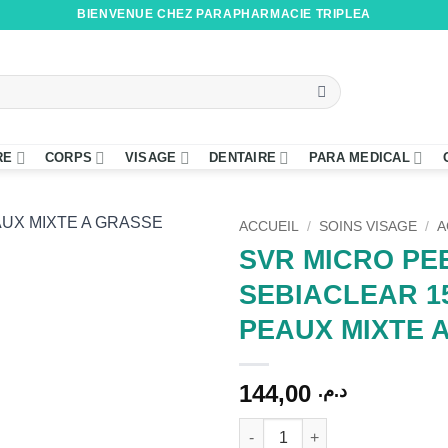
BIENVENUE CHEZ PARAPHARMACIE TRIPLEA
RE
CORPS
VISAGE
DENTAIRE
PARA MEDICAL
ACCUEIL
/
SOINS VISAGE
/
A
SVR MICRO PE
SEBIACLEAR 1
PEAUX MIXTE 
144,00
د.م.
quantité de SVR MICRO PEEL
Alternative: