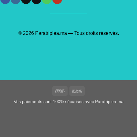
© 2026 Paratriplea.ma — Tous droits réservés.
Cash
Bank
On
Transfer
Vos paiements sont 100% sécurisés avec Paratriplea.ma
Delivery