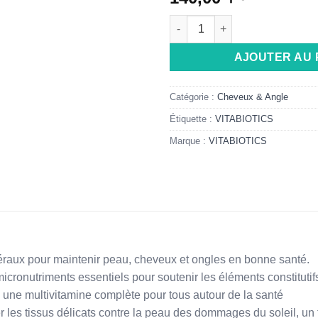
quantité de PERFECTIL TRI
Alternative:
AJOUTER AU 
Catégorie :
Cheveux & Angle
Étiquette :
VITABIOTICS
Marque :
VITABIOTICS
minéraux pour maintenir peau, cheveux et ongles en bonne santé.
es micronutriments essentiels pour soutenir les éléments constitut
une multivitamine complète pour tous autour de la santé
r les tissus délicats contre la peau des dommages du soleil, un f