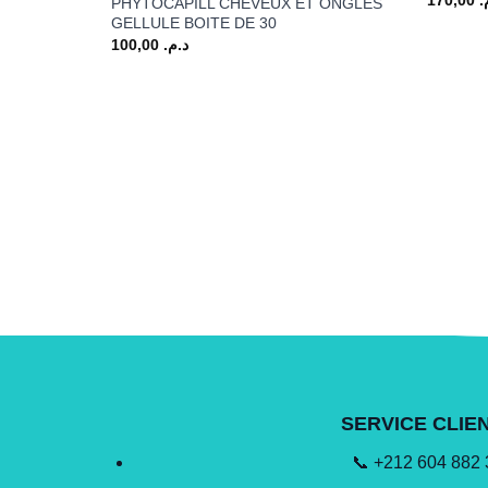
PHYTOCAPILL CHEVEUX ET ONGLES
GELLULE BOITE DE 30
100,00
د.م.
SERVICE CLIE
📞 +212 604 882