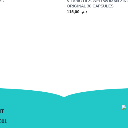
VITABIOTICS WELLWOMAN ZIN
ORIGINAL 30 CAPSULES
115,00
د.م.
NT
 381