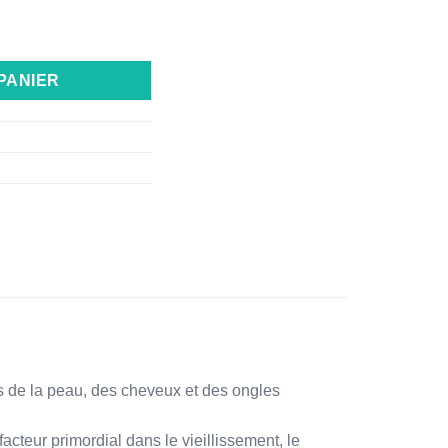
PLE ACTION PEAU,CHEVEUX & ONGLES 30 COMPRIMÉS
PANIER
ifs de la peau, des cheveux et des ongles
acteur primordial dans le vieillissement, le