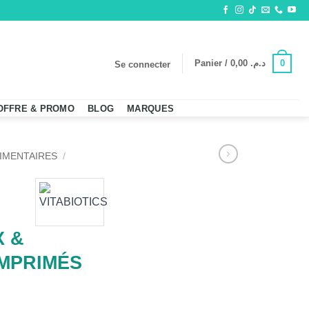
0
Panier /
0,00
د.م.
Se connecter
OFFRE & PROMO
BLOG
MARQUES
IMENTAIRES
/
N
X &
MPRIMÉS