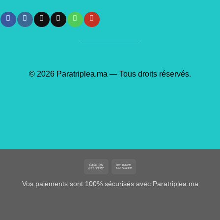
© 2026 Paratriplea.ma — Tous droits réservés.
Cash
Bank
On
Transfer
Vos paiements sont 100% sécurisés avec Paratriplea.ma
Delivery