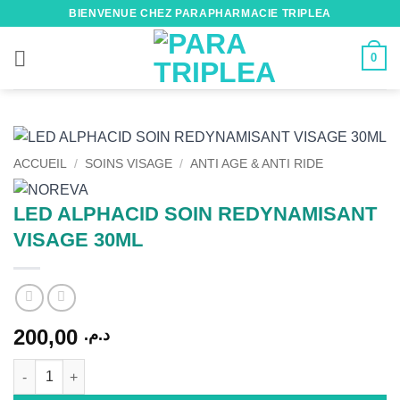
Passer
BIENVENUE CHEZ PARAPHARMACIE TRIPLEA
au
contenu
0
ACCUEIL
/
SOINS VISAGE
/
ANTI AGE & ANTI RIDE
LED ALPHACID SOIN REDYNAMISANT
VISAGE 30ML
200,00
د.م.
quantité de LED ALPHACID SOIN REDYNAMISANT VISAGE 30M
Alternative: