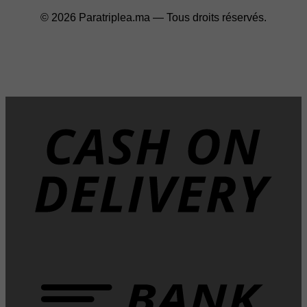
© 2026 Paratriplea.ma — Tous droits réservés.
D
T