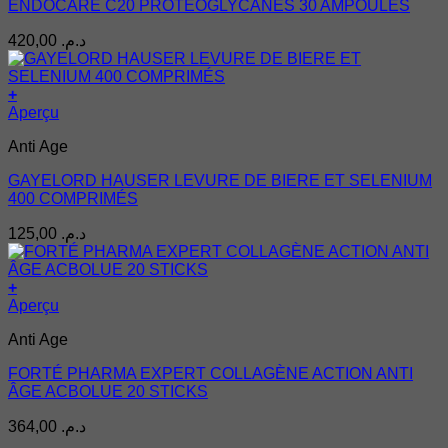
ENDOCARE C20 PROTÉOGLYCANES 30 AMPOULES
du
produit
420,00
د.م.
+
Aperçu
Anti Age
GAYELORD HAUSER LEVURE DE BIERE ET SELENIUM
400 COMPRIMÉS
125,00
د.م.
+
Aperçu
Anti Age
FORTÉ PHARMA EXPERT COLLAGÈNE ACTION ANTI
ÂGE ACBOLUE 20 STICKS
364,00
د.م.