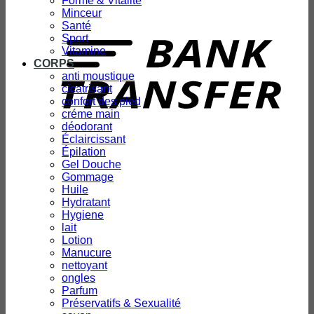
Forme & Vitalité
Minceur
T
Santé
Sport
Vitamine
CORPS
anti moustique
cicatrisant
confort des pied
créme main
déodorant
Éclaircissant
Épilation
Gel Douche
Gommage
Huile
Hydratant
Hygiene
lait
Lotion
Manucure
nettoyant
ongles
Parfum
Préservatifs & Sexualité