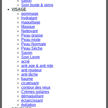
savon
Soin buste & seins
VISAGE
gommage
hydratant
maquillage
Masque
Nettoyant
Peau grasse
Peau mixte
Peau Normale
Peau Sèche
Savon
Soin Levre
acné
anti age & anti ride
anti rougeur
anti tâche
baume
cicatrisant
contour des yeux
Crèmes solaires
démaquillant
éclaircissant
épilation