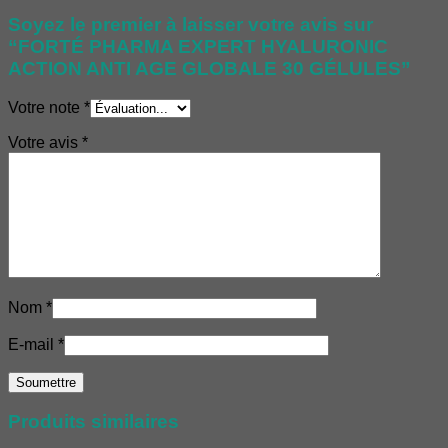
Soyez le premier à laisser votre avis sur
“FORTÉ PHARMA EXPERT HYALURONIC
ACTION ANTI AGE GLOBALE 30 GÉLULES”
Votre note
*
Votre avis
*
Nom
*
E-mail
*
Produits similaires