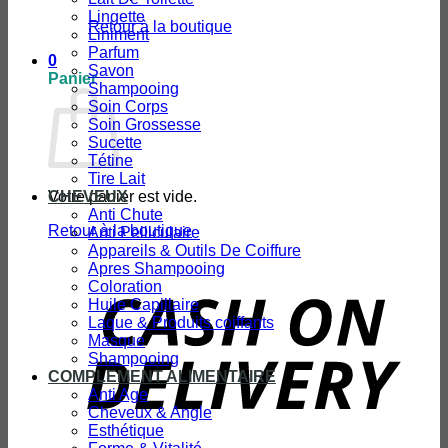
Lingette
Retour à la boutique
Liniment
Parfum
0
Savon
Panier
Shampooing
Soin Corps
Soin Grossesse
Sucette
Tétine
Tire Lait
Votre panier est vide.
CHEVEUX
Anti Chute
Retour à la boutique
Anti Pelliculaire
Appareils & Outils De Coiffure
Apres Shampooing
Coloration
D
Huile Capillaire
Laque & Produits coiffants
Masque
Shampooing
COMPLEMENT ALIMENTAIRE
Anti Age
Cheveux & Angle
Esthétique