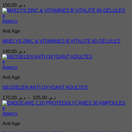
150,00
د.م.
+
Aperçu
Anti Age
MAELYS ZINC & VITAMINES B VITALITÉ 60 GÉLULES
140,00
د.م.
+
Ce
Aperçu
produit
Anti Age
a
plusieurs
NEOSELEN ANTI OXYDANT ADULTES
variations.
Les
Plage
170,00
د.م.
–
335,00
د.م.
options
de
peuvent
prix :
+
être
د.م. 170,00
Aperçu
choisies
à
sur
Anti Age
د.م. 335,00
la
page