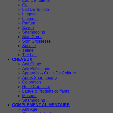
Eau De Toilette
Gel
Lait De Toilette
Lingette
Liniment
Parfum
Savon
Shampooing
Soin Corps
Soin Grossesse
Sucette
Tétine
Tire Lait
CHEVEUX
Anti Chute
Anti Pelliculaire
Appareils & Outils De Coiffure
Apres Shampooing
Coloration
Huile Capillaire
Laque & Produits coiffants
Masque
Shampooing
COMPLEMENT ALIMENTAIRE
Anti Age