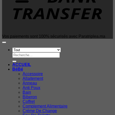
Vos paiements sont 100% sécurisés avec Paratriplea.ma
Recherche
pour :
ACCUEIL
BéBé
Accessoire
Allaitement
Anneau
Anti Poux
Bain
Biberon
Coffret
Complement Alimentaire
Créme De Change