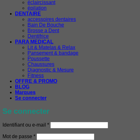
éclaircissant
épilation
DENTAIRE
accessoires dentaires
Bain De Bouche
Brosse a Dent
Dentifrice
PARA MEDICAL
Lit & Matelas & Relax
Pansement & bandage
Poussette
Chaussures
Diagnostic & Mesure
Fitness
OFFRE & PROMO
BLOG
Marques
Se connecter
Se connecter
Obligatoire
Identifiant ou e-mail
*
Obligatoire
Mot de passe
*