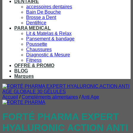
DENTAIRE
accessoires dentaires
Bain De Bouche
Brosse a Dent
Dentifrice
PARA MEDICAL
Lit & Matelas & Relax
Pansement & bandage
Poussette
Chaussures
Diagnostic & Mesure
Fitness
OFFRE & PROMO
BLOG
Marques
Accueil
/
Compléments alimentaires
/
Anti Age
FORTÉ PHARMA EXPERT
HYALURONIC ACTION ANTI