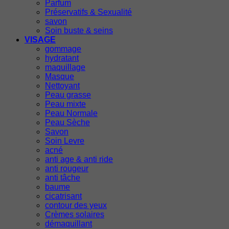
Parfum
Préservatifs & Sexualité
savon
Soin buste & seins
VISAGE
gommage
hydratant
maquillage
Masque
Nettoyant
Peau grasse
Peau mixte
Peau Normale
Peau Sèche
Savon
Soin Levre
acné
anti age & anti ride
anti rougeur
anti tâche
baume
cicatrisant
contour des yeux
Crèmes solaires
démaquillant