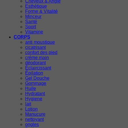
Cheveux & Angle
Esthétique
Forme & Vitalité
Minceur
Santé
Sport
Vitamine
CORPS
anti moustique
cicatrisant
confort des pied
créme main
déodorant
Éclaircissant
Épilation
Gel Douche
Gommage
Huile
Hydratant
Hygiene
lait
Lotion
Manucure
nettoyant
ongles