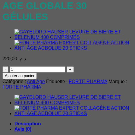
AGE GLOBALE 30
GÉLULES
220,00
د.م.
quantité
de
Ajouter au panier
FORTÉ
Catégorie :
Anti Age
Étiquette :
FORTE PHARMA
Marque :
PHARMA
FORTE PHARMA
EXPERT
HYALURONIC
ACTION
ANTI
AGE
GLOBALE
30
Description
GÉLULES
Avis (0)