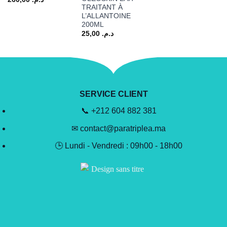
TRAITANT À
L’ALLANTOINE
200ML
25,00
د.م.
SERVICE CLIENT
📞 +212 604 882 381
✉ contact@paratriplea.ma
🕒 Lundi - Vendredi : 09h00 - 18h00