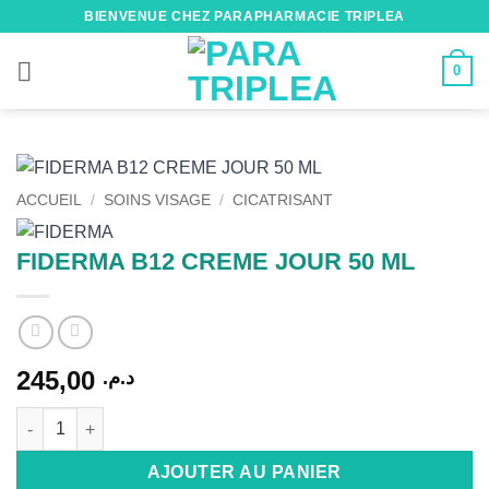
Passer
BIENVENUE CHEZ PARAPHARMACIE TRIPLEA
au
contenu
0
ACCUEIL
/
SOINS VISAGE
/
CICATRISANT
FIDERMA B12 CREME JOUR 50 ML
245,00
د.م.
quantité de FIDERMA B12 CREME JOUR 50 ML
Alternative:
AJOUTER AU PANIER