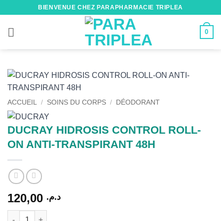
Passer
BIENVENUE CHEZ PARAPHARMACIE TRIPLEA
au
contenu
0
ACCUEIL
/
SOINS DU CORPS
/
DÉODORANT
DUCRAY HIDROSIS CONTROL ROLL-
ON ANTI-TRANSPIRANT 48H
120,00
د.م.
quantité de DUCRAY HIDROSIS CONTROL ROLL-ON ANTI-TRA