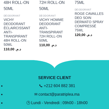
DÉODORANT
ROGE CAVAILLES
DÉODORANT
DÉODORANT
DEO SOIN
VICHY
VICHY HOMME
DERMATO SPRAY
DEODORANT
DEODORANT
COMPRESSÉ
ÉCLAIRCISSANT
ANTI-
75ML
ANTI-
TRANSPIRANT
120,00
د.م.
TRANSPIRANT
72H ROLL-ON
48H ROLL-ON
50ML
50ML
110,00
د.م.
110,00
د.م.
SERVICE CLIENT
📞 +212 604 882 381
✉ contact@paratriplea.ma
🕒 Lundi - Vendredi : 09h00 - 18h00