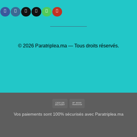
© 2026 Paratriplea.ma — Tous droits réservés.
Cash
Bank
On
Transfer
Vos paiements sont 100% sécurisés avec Paratriplea.ma
Delivery