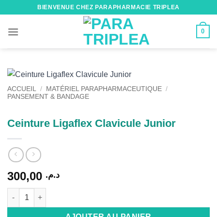
Passer
BIENVENUE CHEZ PARAPHARMACIE TRIPLEA
au
contenu
0
ACCUEIL
/
MATÉRIEL PARAPHARMACEUTIQUE
/
PANSEMENT & BANDAGE
Ceinture Ligaflex Clavicule Junior
300,00
د.م.
quantité de Ceinture Ligaflex Clavicule Junior
Alternative:
AJOUTER AU PANIER