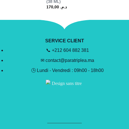
(38 ML)
170,00
د.م.
SERVICE CLIENT
📞 +212 604 882 381
✉ contact@paratriplea.ma
🕒 Lundi - Vendredi : 09h00 - 18h00