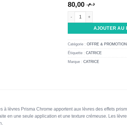
80,00
د.م.
quantité de Catrice ROUGE 
Alternative:
AJOUTER AU 
Catégorie :
OFFRE & PROMOTION
Étiquette :
CATRICE
Marque :
CATRICE
 lèvres Prisma Chrome apportent aux lèvres des effets prismat
te en une seule application et une texture crémeuse. Les lèvre
n.