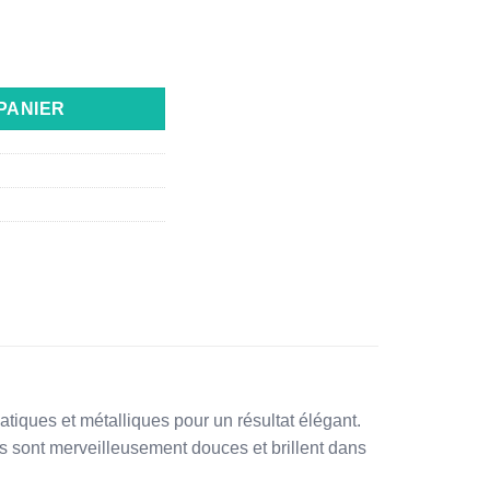
À LÈVRES PRISMA CHROME 010 + PALETTE FARD À PAUPIÈRE ALL
PANIER
iques et métalliques pour un résultat élégant.
s sont merveilleusement douces et brillent dans