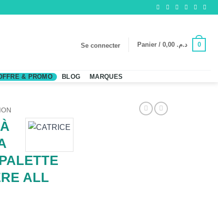
0
Panier /
0,00
د.م.
Se connecter
OFFRE & PROMO
BLOG
MARQUES
ION
 À
A
 PALETTE
ÈRE ALL