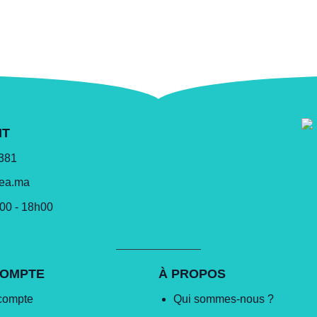
NT
 381
lea.ma
h00 - 18h00
COMPTE
À PROPOS
compte
Qui sommes-nous ?