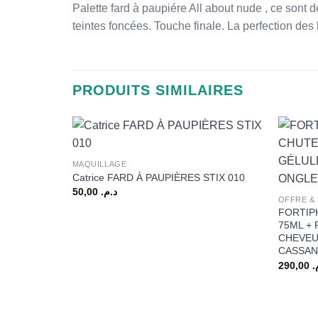
Palette fard à paupiére All about nude , ce sont 
teintes foncées. Touche finale. La perfection des
PRODUITS SIMILAIRES
+
MAQUILLAGE
+
Catrice FARD À PAUPIÈRES STIX 010
50,00
د.م.
OFFRE &
FORTIP
75ML +
CHEVEU
CASSAN
290,00
م