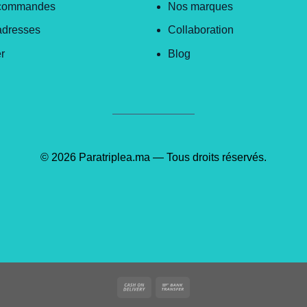
commandes
Nos marques
adresses
Collaboration
r
Blog
© 2026 Paratriplea.ma — Tous droits réservés.
Cash
Bank
On
Transfer