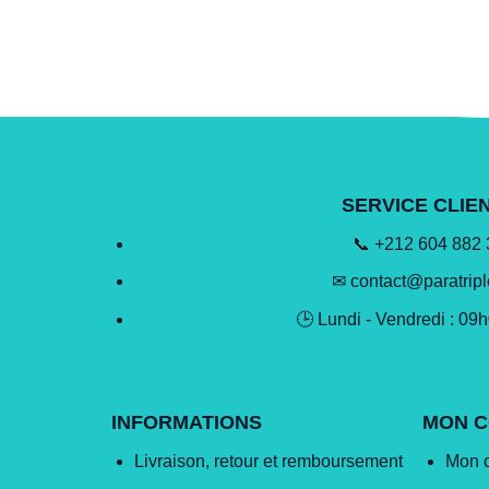
SERVICE CLIE
📞 +212 604 882
✉ contact@paratrip
🕒 Lundi - Vendredi : 09
INFORMATIONS
MON 
Livraison, retour et remboursement
Mon 