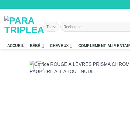
Passer
au
contenu
Recherche
pour :
ACCUEIL
BÉBÉ
CHEVEUX
COMPLEMENT ALIMENTAI