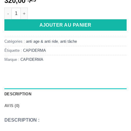
320,00
quantité de CAPIDERMA CAPIWHITE HQ SOIN DÉPIGMENTANT I
Alternative:
AJOUTER AU PANIER
Catégories :
anti age & anti ride
,
anti tâche
Étiquette :
CAPIDERMA
Marque :
CAPIDERMA
DESCRIPTION
AVIS (0)
DESCRIPTION :