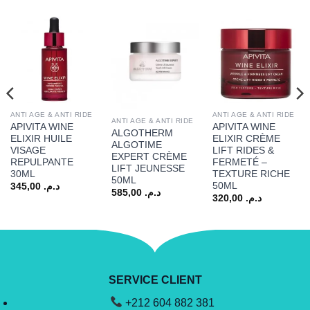
ANTI AGE & ANTI RIDE
ANTI AGE & ANTI RIDE
ANTI AGE & ANTI RIDE
APIVITA WINE
APIVITA WINE
ALGOTHERM
ELIXIR HUILE
ELIXIR CRÈME
ALGOTIME
VISAGE
LIFT RIDES &
EXPERT CRÈME
REPULPANTE
FERMETÉ –
LIFT JEUNESSE
30ML
TEXTURE RICHE
50ML
50ML
345,00
د.م.
585,00
د.م.
320,00
د.م.
SERVICE CLIENT
+212 604 882 381