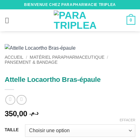
Passer
BIENVENUE CHEZ PARAPHARMACIE TRIPLEA
au
contenu
0
ACCUEIL
/
MATÉRIEL PARAPHARMACEUTIQUE
/
PANSEMENT & BANDAGE
Attelle Locaortho Bras-épaule
350,00
د.م.
EFFACER
Alternative:
TAILLE