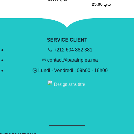
25,00
د.م.
SERVICE CLIENT
📞 +212 604 882 381
✉ contact@paratriplea.ma
🕒 Lundi - Vendredi : 09h00 - 18h00