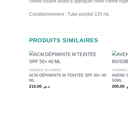
crème solaire avant d’appliquer notre crème hype
Conditionnement : Tube polyfoil 125 mL
PRODUITS SIMILAIRES
+
+
CRÈMES SOLAIRES
CRÈMES 
ACM DÉPIWHITE M TEINTÉE SPF 50+ 40
AVENE S
ML
50ML
210,00
د.م.
200,00
م