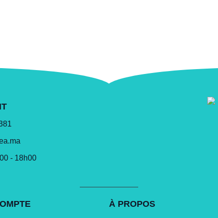
NT
 381
lea.ma
h00 - 18h00
COMPTE
À PROPOS