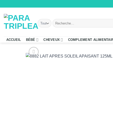
Passer
au
contenu
Recherche
pour :
ACCUEIL
BÉBÉ
CHEVEUX
COMPLEMENT ALIMENTAI