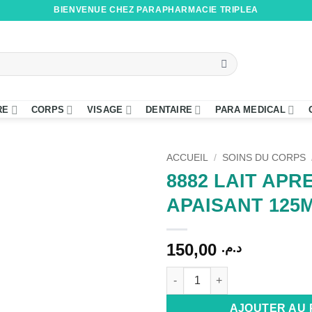
BIENVENUE CHEZ PARAPHARMACIE TRIPLEA
RE
CORPS
VISAGE
DENTAIRE
PARA MEDICAL
ACCUEIL
/
SOINS DU CORPS
8882 LAIT APR
APAISANT 125
150,00
د.م.
quantité de 8882 LAIT APRES
Alternative:
AJOUTER AU 