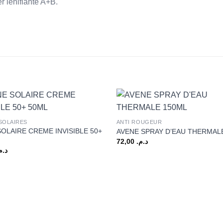
r lénifiante A+B.
+
SOLAIRES
ANTI ROUGEUR
OLAIRE CREME INVISIBLE 50+
AVENE SPRAY D’EAU THERMAL
72,00
د.م.
د..