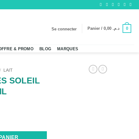
0
Panier /
0,00
د.م.
Se connecter
OFFRE & PROMO
BLOG
MARQUES
/
LAIT
ES SOLEIL
ML
 SOLEIL APAISANT 125ML
PANIER