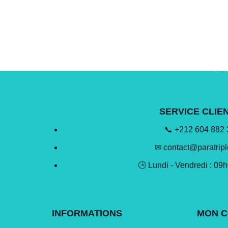
SERVICE CLIE
📞 +212 604 882
✉ contact@paratrip
🕒 Lundi - Vendredi : 09
INFORMATIONS
MON 