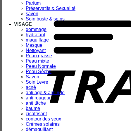
Parfum
Préservatifs & Sexualité
savon
Soin buste & seins
VISAGE
gommage
hydratant
maquillage
Masque
Nettoyant
Peau grasse
Peau mixte
Peau Normale
Peau Sèche
Savon
Soin Levre
acné
anti age & anti ride
anti rougeur
anti tâche
baume
cicatrisant
contour des yeux
Crèmes solaires
démaquillant