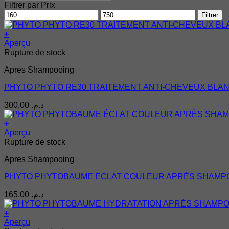
Filtrer par Prix
Prix
Prix
Filtrer
min
max
+
Aperçu
Rupture de stock
Apres Shampooing
PHYTO PHYTO RE30 TRAITEMENT ANTI-CHEVEUX BLAN
300,00
د.م.
+
Aperçu
Rupture de stock
Apres Shampooing
PHYTO PHYTOBAUME ÉCLAT COULEUR APRÈS SHAMP
165,00
د.م.
+
Aperçu