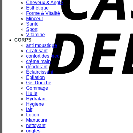
Cheveux & Angle
Esthétique
Forme & Vitalité
Minceur
Santé
Sport
Vitamine
CORPS
anti moustique
cicatrisant
confort des pied
créme main
déodorant
Éclaircissant
Épilation
Gel Douche
Gommage
Huile
Hydratant
Hygiene
lait
Lotion
Manucure
nettoyant
ongles