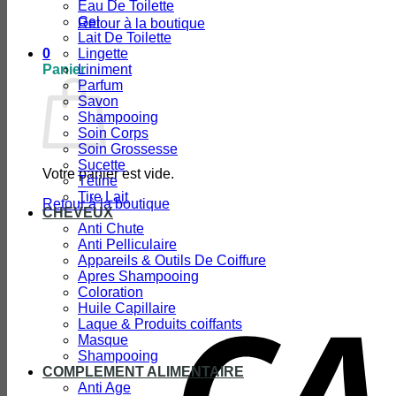
Eau De Toilette
Gel
Retour à la boutique
Lait De Toilette
0
Lingette
Panier
Liniment
Parfum
Savon
Shampooing
Soin Corps
Soin Grossesse
Sucette
Votre panier est vide.
Tétine
Tire Lait
Retour à la boutique
CHEVEUX
Anti Chute
Anti Pelliculaire
Appareils & Outils De Coiffure
Apres Shampooing
Coloration
Huile Capillaire
Laque & Produits coiffants
Masque
Shampooing
COMPLEMENT ALIMENTAIRE
Anti Age