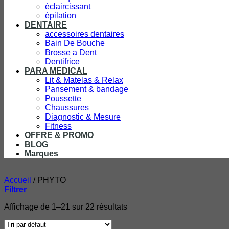
éclaircissant
épilation
DENTAIRE
accessoires dentaires
Bain De Bouche
Brosse a Dent
Dentifrice
PARA MEDICAL
Lit & Matelas & Relax
Pansement & bandage
Poussette
Chaussures
Diagnostic & Mesure
Fitness
OFFRE & PROMO
BLOG
Marques
Accueil
/
PHYTO
Filtrer
Affichage de 1–21 sur 22 résultats