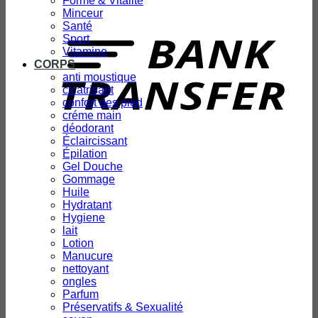
Forme & Vitalité
Minceur
T
Santé
Sport
Vitamine
CORPS
anti moustique
cicatrisant
confort des pied
créme main
déodorant
Éclaircissant
Épilation
Gel Douche
Gommage
Huile
Hydratant
Hygiene
lait
Lotion
Manucure
nettoyant
ongles
Parfum
Préservatifs & Sexualité