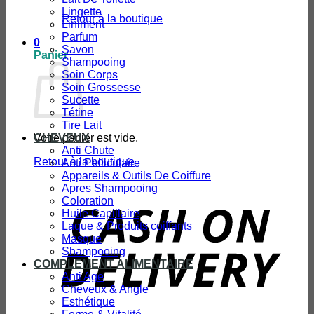
Lingette
Retour à la boutique
Liniment
Parfum
0
Savon
Panier
Shampooing
Soin Corps
Soin Grossesse
Sucette
Tétine
Tire Lait
Votre panier est vide.
CHEVEUX
Anti Chute
Retour à la boutique
Anti Pelliculaire
Appareils & Outils De Coiffure
Apres Shampooing
Coloration
D
Huile Capillaire
Laque & Produits coiffants
Masque
Shampooing
COMPLEMENT ALIMENTAIRE
Anti Age
Cheveux & Angle
Esthétique