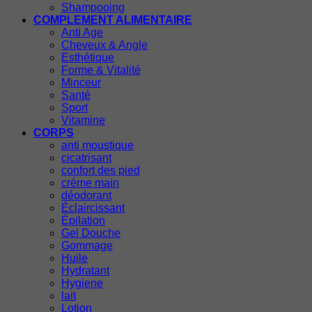
Shampooing
COMPLEMENT ALIMENTAIRE
Anti Age
Cheveux & Angle
Esthétique
Forme & Vitalité
Minceur
Santé
Sport
Vitamine
CORPS
anti moustique
cicatrisant
confort des pied
créme main
déodorant
Éclaircissant
Épilation
Gel Douche
Gommage
Huile
Hydratant
Hygiene
lait
Lotion