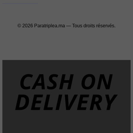
© 2026 Paratriplea.ma — Tous droits réservés.
D
T