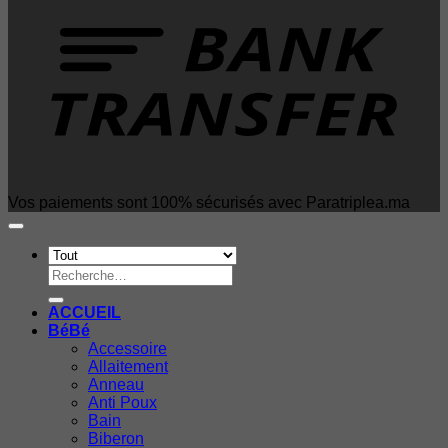
Vos paiements sont 100% sécurisés avec Paratriplea.ma
Recherche
pour :
ACCUEIL
BéBé
Accessoire
Allaitement
Anneau
Anti Poux
Bain
Biberon