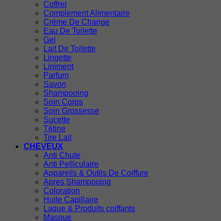
Coffret
Complement Alimentaire
Créme De Change
Eau De Toilette
Gel
Lait De Toilette
Lingette
Liniment
Parfum
Savon
Shampooing
Soin Corps
Soin Grossesse
Sucette
Tétine
Tire Lait
CHEVEUX
Anti Chute
Anti Pelliculaire
Appareils & Outils De Coiffure
Apres Shampooing
Coloration
Huile Capillaire
Laque & Produits coiffants
Masque