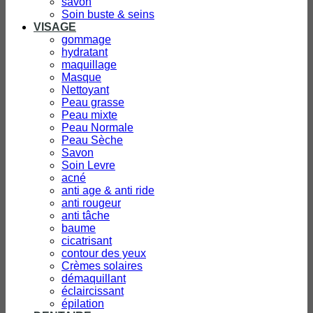
savon
Soin buste & seins
VISAGE
gommage
hydratant
maquillage
Masque
Nettoyant
Peau grasse
Peau mixte
Peau Normale
Peau Sèche
Savon
Soin Levre
acné
anti age & anti ride
anti rougeur
anti tâche
baume
cicatrisant
contour des yeux
Crèmes solaires
démaquillant
éclaircissant
épilation