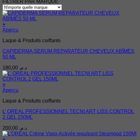
min
max
FILTRER PAR MARQUE
+
Aperçu
Laque & Produits coiffants
CAPIDERMA SERUM REPARATEUR CHEVEUX ABÎMÉS
50 ML
180,00
د.م.
+
Aperçu
Laque & Produits coiffants
L’ OREAL PROFESSIONNEL TECNI ART LISS CONTROL
2 GEL 150ML
200,00
د.م.
+