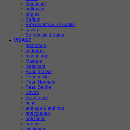
Manucure
nettoyant
ongles
Parfum
Préservatifs & Sexualité
savon
Soin buste & seins
VISAGE
gommage
hydratant
maquillage
Masque
Nettoyant
Peau grasse
Peau mixte
Peau Normale
Peau Sèche
Savon
Soin Levre
acné
anti age & anti ride
anti rougeur
anti tâche
baume
cicatrisant