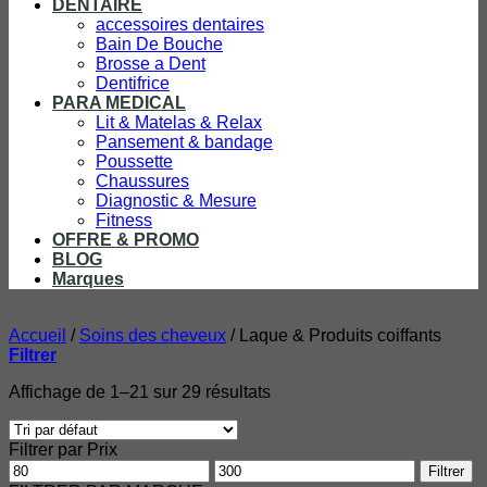
DENTAIRE
accessoires dentaires
Bain De Bouche
Brosse a Dent
Dentifrice
PARA MEDICAL
Lit & Matelas & Relax
Pansement & bandage
Poussette
Chaussures
Diagnostic & Mesure
Fitness
OFFRE & PROMO
BLOG
Marques
Accueil
/
Soins des cheveux
/
Laque & Produits coiffants
Filtrer
Affichage de 1–21 sur 29 résultats
Filtrer par Prix
Prix
Prix
Filtrer