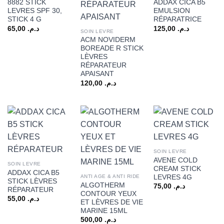
8882 STICK
ADDAX CICA B5
LEVRES SPF 30,
EMULSION
STICK 4 G
RÉPARATRICE
65,00
د.م.
125,00
د.م.
SOIN LEVRE
ACM NOVIDERM
BOREADE R STICK
LÈVRES
RÉPARATEUR
APAISANT
120,00
د.م.
SOIN LEVRE
AVENE COLD
SOIN LEVRE
CREAM STICK
ADDAX CICA B5
LEVRES 4G
ANTI AGE & ANTI RIDE
STICK LÈVRES
ALGOTHERM
75,00
د.م.
RÉPARATEUR
CONTOUR YEUX
55,00
د.م.
ET LÈVRES DE VIE
MARINE 15ML
500,00
د.م.