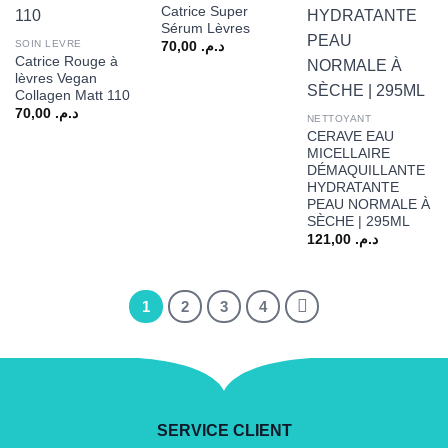
Catrice Super
Sérum Lèvres
SOIN LEVRE
70,00
د.م.
Catrice Rouge à
lèvres Vegan
Collagen Matt 110
70,00
د.م.
NETTOYANT
CERAVE EAU
MICELLAIRE
DÉMAQUILLANTE
HYDRATANTE
PEAU NORMALE À
SÈCHE | 295ML
121,00
د.م.
1
2
3
4
SERVICE CLIENT