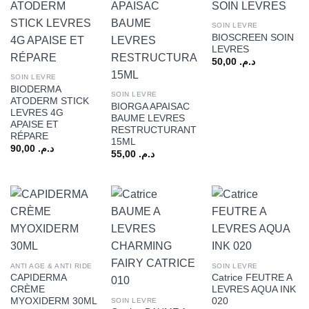
SOIN LEVRE
BIOSCREEN SOIN
LEVRES
50,00
د.م.
SOIN LEVRE
BIODERMA
SOIN LEVRE
ATODERM STICK
BIORGA APAISAC
LEVRES 4G
BAUME LEVRES
APAISE ET
RESTRUCTURANT
RÉPARE
15ML
90,00
د.م.
55,00
د.م.
ANTI AGE & ANTI RIDE
SOIN LEVRE
CAPIDERMA
Catrice FEUTRE A
CRÈME
LEVRES AQUA INK
MYOXIDERM 30ML
020
SOIN LEVRE