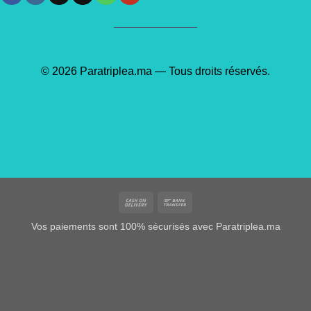
© 2026 Paratriplea.ma — Tous droits réservés.
Cash
Bank
On
Transfer
Vos paiements sont 100% sécurisés avec Paratriplea.ma
Delivery