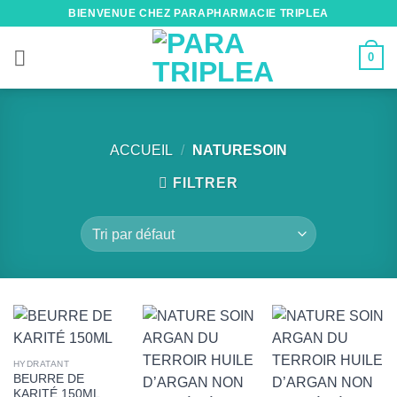
Passer
BIENVENUE CHEZ PARAPHARMACIE TRIPLEA
au
contenu
0
ACCUEIL
/
NATURESOIN
FILTRER
HYDRATANT
BEURRE DE
KARITÉ 150ML