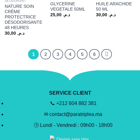
DÉODORANT
GLYCERINE
HUILE ARACHIDE
NATURE SOIN
VEGETALE 50ML
50 ML
CRÈME
25,00
د.م.
30,00
د.م.
PROTECTRICE
DÉSODORISANTE
48 HEURES
30,00
د.م.
1
2
3
4
5
6
SERVICE CLIENT
📞 +212 604 882 381
✉ contact@paratriplea.ma
🕒 Lundi - Vendredi : 09h00 - 18h00