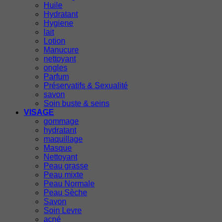
Huile
Hydratant
Hygiene
lait
Lotion
Manucure
nettoyant
ongles
Parfum
Préservatifs & Sexualité
savon
Soin buste & seins
VISAGE
gommage
hydratant
maquillage
Masque
Nettoyant
Peau grasse
Peau mixte
Peau Normale
Peau Sèche
Savon
Soin Levre
acné