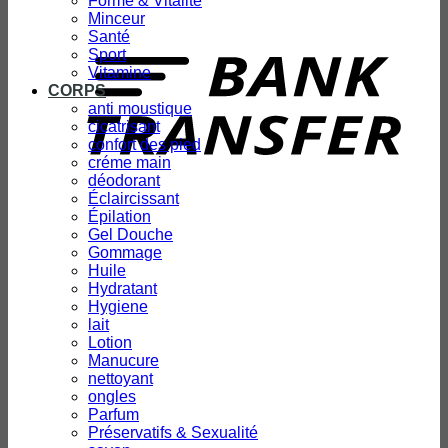
Forme & Vitalité
Minceur
T
Santé
Sport
Vitamine
CORPS
anti moustique
cicatrisant
confort des pied
créme main
déodorant
Éclaircissant
Épilation
Gel Douche
Gommage
Huile
Hydratant
Hygiene
lait
Lotion
Manucure
nettoyant
ongles
Parfum
Préservatifs & Sexualité