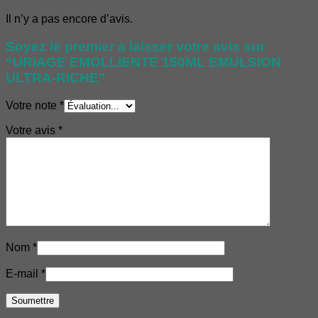
Il n’y a pas encore d’avis.
Soyez le premier à laisser votre avis sur
“URIAGE EMOLLIENTE 150ML EMULSION
ULTRA-RICHE”
Votre note
*
Votre avis
*
Nom
*
E-mail
*