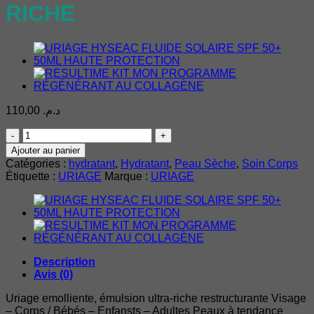
RICHE
110,00
د.م.
quantité
de
Ajouter au panier
URIAGE
Catégories :
hydratant
,
Hydratant
,
Peau Sèche
,
Soin Corps
EMOLLIENTE
Étiquette :
URIAGE
Marque :
URIAGE
150ML
EMULSION
ULTRA-
RICHE
Description
Avis (0)
Uriage emolliente, émulsion ultra-riche restructurante Visage
– Corps / Bébés – Enfansts – Adultes Peaux à tendance