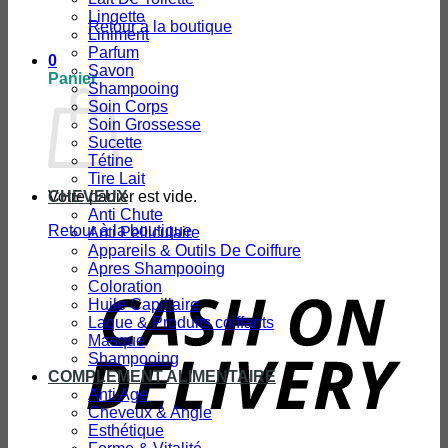
Lingette
Retour à la boutique
Liniment
Parfum
0
Savon
Panier
Shampooing
Soin Corps
Soin Grossesse
Sucette
Tétine
Tire Lait
Votre panier est vide.
CHEVEUX
Anti Chute
Retour à la boutique
Anti Pelliculaire
Appareils & Outils De Coiffure
Apres Shampooing
Coloration
D
Huile Capillaire
Laque & Produits coiffants
Masque
Shampooing
COMPLEMENT ALIMENTAIRE
Anti Age
Cheveux & Angle
Esthétique