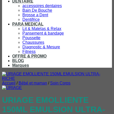
DENTAIRE
accessoires dentaires
Bain De Bouche
Brosse a Dent
Dentifrice
PARA MEDICAL
Lit & Matelas & Relax
Pansement & bandage
Poussette
Chaussures
Diagnostic & Mesure
Fitness
OFFRE & PROMO
BLOG
Marques
Accueil
/
Bébé et maman
/
Soin Corps
URIAGE EMOLLIENTE
150ML EMULSION ULTRA-