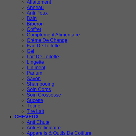
Allaitement
Anneau
Anti Poux
Bain
Biberon
Coffret
Complement Alimentaire
Créme De Change
Eau De Toilette
Gel
Lait De Toilette
Lingette
Liniment
Parfum
Savon
Shampooing
Soin Corps
Soin Grossesse
Sucette
Tétine
Tire Lait
CHEVEUX
Anti Chute
Anti Pelliculaire
Appareils & Outils De Coiffure