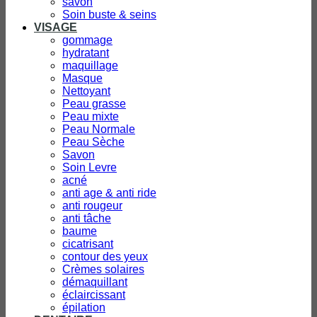
savon
Soin buste & seins
VISAGE
gommage
hydratant
maquillage
Masque
Nettoyant
Peau grasse
Peau mixte
Peau Normale
Peau Sèche
Savon
Soin Levre
acné
anti age & anti ride
anti rougeur
anti tâche
baume
cicatrisant
contour des yeux
Crèmes solaires
démaquillant
éclaircissant
épilation