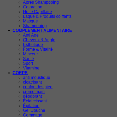
Apres Shampooing
Coloration
Huile Capillaire
Laque & Produits coiffants
Masque
Shampooing
COMPLEMENT ALIMENTAIRE
Anti Age
Cheveux & Angle
Esthétique
Forme & Vitalité
Minceur
Santé
Sport
Vitamine
CORPS
anti moustique
cicatrisant
confort des pied
créme main
déodorant
Éclaircissant
Épilation
Gel Douche
Gommage