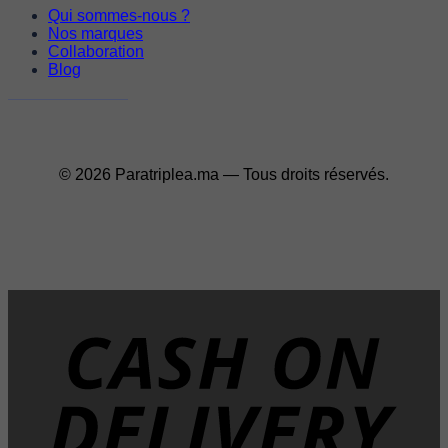
Qui sommes-nous ?
Nos marques
Collaboration
Blog
© 2026 Paratriplea.ma — Tous droits réservés.
D