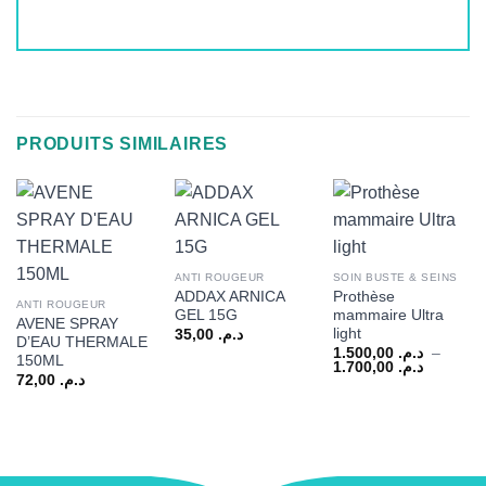
Alternative:
PRODUITS SIMILAIRES
ANTI ROUGEUR
SOIN BUSTE & SEINS
ADDAX ARNICA
Prothèse
ANTI ROUGEUR
GEL 15G
mammaire Ultra
AVENE SPRAY
light
35,00
د.م.
D’EAU THERMALE
1.500,00
د.م.
–
150ML
Plage
1.700,00
د.م.
72,00
د.م.
de
prix :
د.م. 1.500,00
à
1