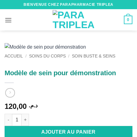
Passer
BIENVENUE CHEZ PARAPHARMACIE TRIPLEA
au
contenu
0
ACCUEIL
/
SOINS DU CORPS
/
SOIN BUSTE & SEINS
Modèle de sein pour démonstration
120,00
د.م.
quantité de Modèle de sein pour démonstration
Alternative:
AJOUTER AU PANIER