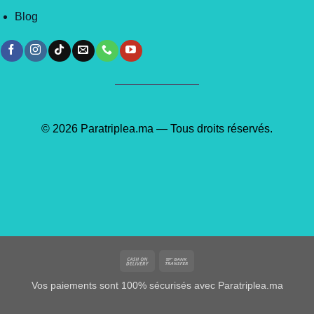
Blog
© 2026 Paratriplea.ma — Tous droits réservés.
Cash
Bank
On
Transfer
Vos paiements sont 100% sécurisés avec Paratriplea.ma
Delivery