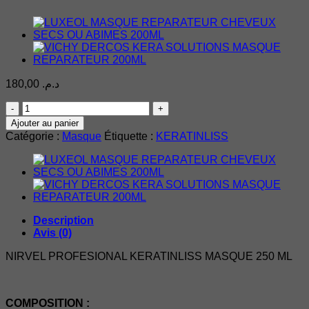
180,00
د.م.
quantité
de
Ajouter au panier
KERATINLISS
Catégorie :
Masque
Étiquette :
KERATINLISS
NIRVEL
PROFESIONAL
MASQUE
200
ML
Description
Avis (0)
NIRVEL PROFESIONAL KERATINLISS MASQUE 250 ML
COMPOSITION :