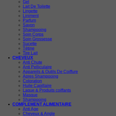
Gel
Lait De Toilette
Lingette
Liniment
Parfum
Savon
Shampooing
Soin Corps
Soin Grossesse
Sucette
Tétine
Tire Lait
CHEVEUX
Anti Chute
Anti Pelliculaire
Appareils & Outils De Coiffure
Apres Shampooing
Coloration
Huile Capillaire
Laque & Produits coiffants
Masque
Shampooing
COMPLEMENT ALIMENTAIRE
Anti Age
Cheveux & Angle