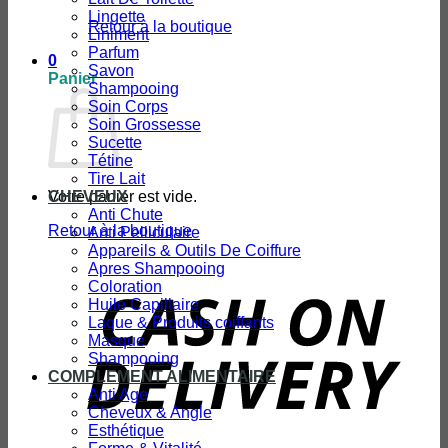
Lingette
Retour à la boutique
Liniment
Parfum
0
Savon
Panier
Shampooing
Soin Corps
Soin Grossesse
Sucette
Tétine
Tire Lait
Votre panier est vide.
CHEVEUX
Anti Chute
Retour à la boutique
Anti Pelliculaire
Appareils & Outils De Coiffure
Apres Shampooing
Coloration
D
Huile Capillaire
Laque & Produits coiffants
Masque
Shampooing
COMPLEMENT ALIMENTAIRE
Anti Age
Cheveux & Angle
Esthétique