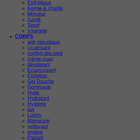
Esthétique
Forme & Vitalité
Minceur
Santé
Sport
Vitamine
CORPS
anti moustique
cicatrisant
confort des pied
créme main
déodorant
Éclaircissant
Épilation
Gel Douche
Gommage
Huile
Hydratant
Hygiene
lait
Lotion
Manucure
nettoyant
ongles
Parfum