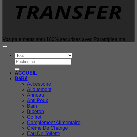
Vos paiements sont 100% sécurisés avec Paratriplea.ma
Recherche
pour :
ACCUEIL
BéBé
Accessoire
Allaitement
Anneau
Anti Poux
Bain
Biberon
Coffret
Complement Alimentaire
Créme De Change
Eau De Toilette