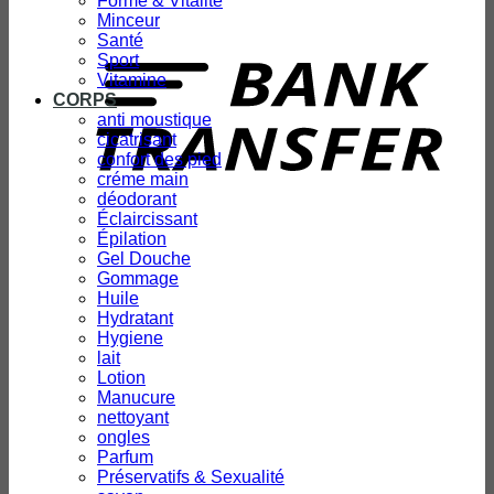
Forme & Vitalité
Minceur
T
Santé
Sport
Vitamine
CORPS
anti moustique
cicatrisant
confort des pied
créme main
déodorant
Éclaircissant
Épilation
Gel Douche
Gommage
Huile
Hydratant
Hygiene
lait
Lotion
Manucure
nettoyant
ongles
Parfum
Préservatifs & Sexualité