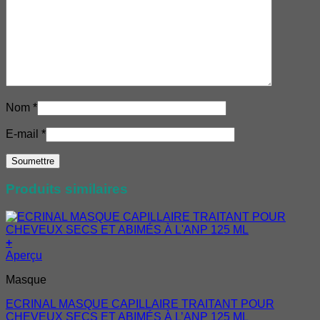
Nom
*
E-mail
*
Produits similaires
+
Aperçu
Masque
ECRINAL MASQUE CAPILLAIRE TRAITANT POUR
CHEVEUX SECS ET ABIMÉS À L’ANP 125 ML