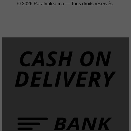
© 2026 Paratriplea.ma — Tous droits réservés.
D
T