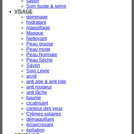
savon
Soin buste & seins
VISAGE
gommage
hydratant
maquillage
Masque
Nettoyant
Peau grasse
Peau mixte
Peau Normale
Peau Sèche
Savon
Soin Levre
acné
anti age & anti ride
anti rougeur
anti tâche
baume
cicatrisant
contour des yeux
Crèmes solaires
démaquillant
éclaircissant
épilation