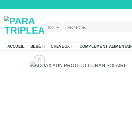
Passer
au
contenu
Recherche
pour :
ACCUEIL
BÉBÉ
CHEVEUX
COMPLEMENT ALIMENTAI