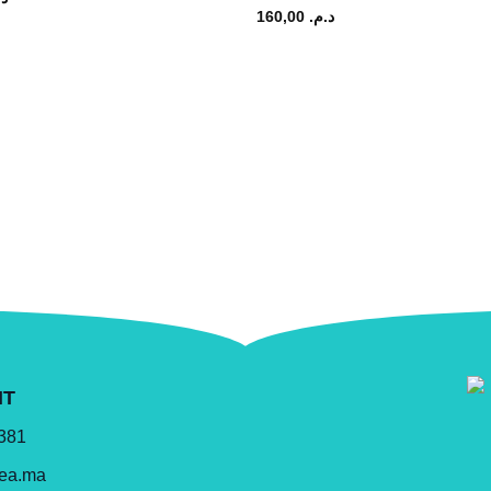
160,00
د.م.
NT
 381
lea.ma