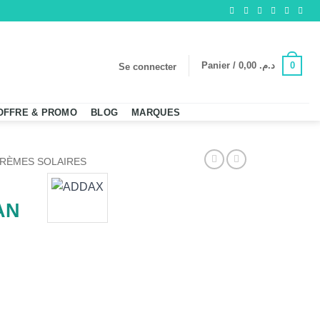
0
Panier /
0,00
د.م.
Se connecter
OFFRE & PROMO
BLOG
MARQUES
RÈMES SOLAIRES
AN
TECT ECRAN SOLAIRE