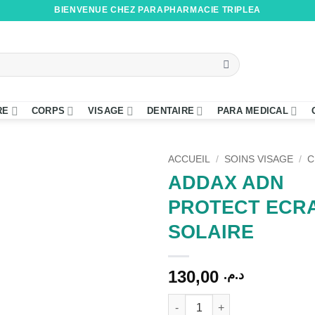
BIENVENUE CHEZ PARAPHARMACIE TRIPLEA
RE
CORPS
VISAGE
DENTAIRE
PARA MEDICAL
ACCUEIL
/
SOINS VISAGE
/
C
ADDAX ADN
PROTECT ECR
SOLAIRE
130,00
د.م.
quantité de ADDAX ADN PRO
Alternative: