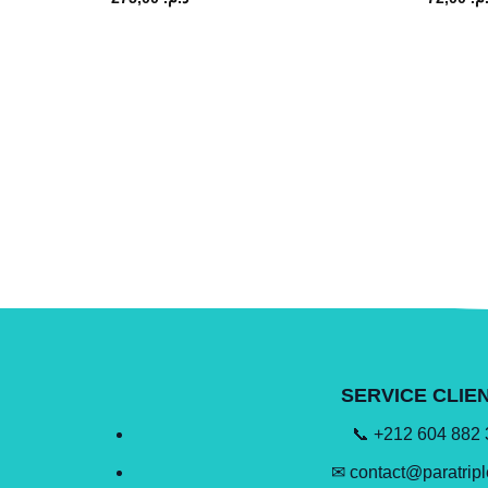
SERVICE CLIE
📞 +212 604 882
✉ contact@paratrip