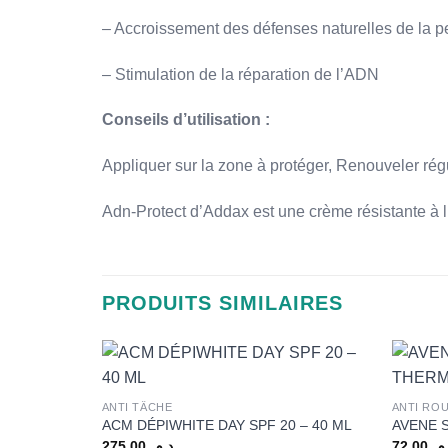
– Accroissement des défenses naturelles de la 
– Stimulation de la réparation de l’ADN
Conseils d’utilisation :
Appliquer sur la zone à protéger, Renouveler ré
Adn-Protect d’Addax est une crème résistante à l
PRODUITS SIMILAIRES
+
+
ANTI TÂCHE
ANTI RO
ACM DÉPIWHITE DAY SPF 20 – 40 ML
AVENE 
275,00
د.م.
72,00
.م