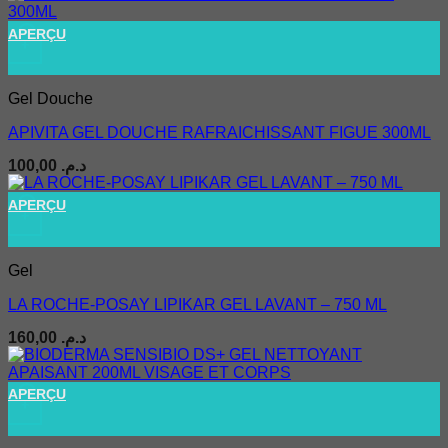
APERÇU
+
Gel Douche
APIVITA GEL DOUCHE RAFRAICHISSANT FIGUE 300ML
100,00
د.م.
APERÇU
+
Gel
LA ROCHE-POSAY LIPIKAR GEL LAVANT – 750 ML
160,00
د.م.
APERÇU
+