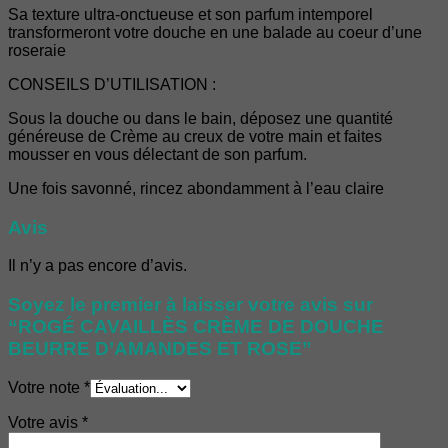
Sa texture ultra-onctueuse et son parfum intemporel
transformeront votre douche en une balade au coeur d’une
roseraie
CONSEILS D’UTILISATION :
Sous la douche ou dans le bain, déposez une quantité
généreuse de Crème au creux de votre main et faites
mousser en vous délectant de son parfum.
Une fois savonné, rincez abondamment à l’eau claire
Avis
Il n’y a pas encore d’avis.
Soyez le premier à laisser votre avis sur
“ROGÉ CAVAILLÈS CRÈME DE DOUCHE
BEURRE D’AMANDES ET ROSE”
Votre note
*
Votre avis
*