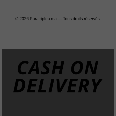
© 2026 Paratriplea.ma — Tous droits réservés.
D
T