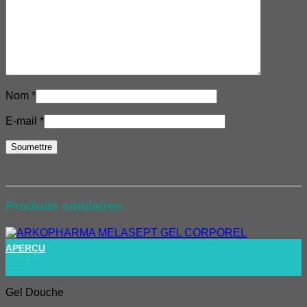
Nom
*
E-mail
*
Produits similaires
APERÇU
+
Gel Douche