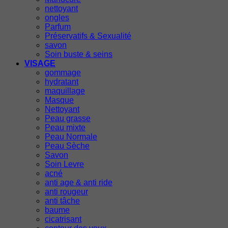
nettoyant
ongles
Parfum
Préservatifs & Sexualité
savon
Soin buste & seins
VISAGE
gommage
hydratant
maquillage
Masque
Nettoyant
Peau grasse
Peau mixte
Peau Normale
Peau Sèche
Savon
Soin Levre
acné
anti age & anti ride
anti rougeur
anti tâche
baume
cicatrisant