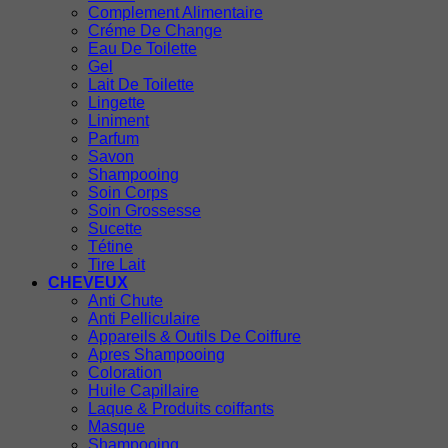
Complement Alimentaire
Créme De Change
Eau De Toilette
Gel
Lait De Toilette
Lingette
Liniment
Parfum
Savon
Shampooing
Soin Corps
Soin Grossesse
Sucette
Tétine
Tire Lait
CHEVEUX
Anti Chute
Anti Pelliculaire
Appareils & Outils De Coiffure
Apres Shampooing
Coloration
Huile Capillaire
Laque & Produits coiffants
Masque
Shampooing