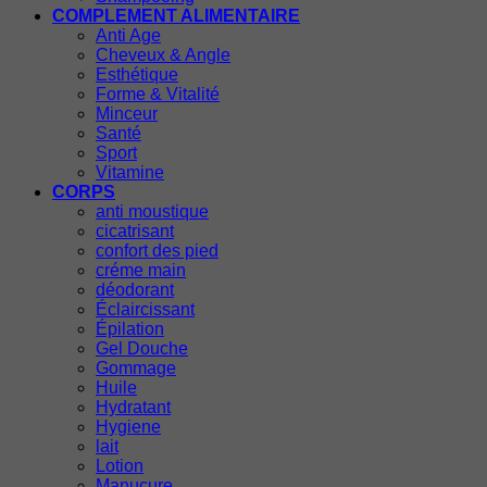
COMPLEMENT ALIMENTAIRE
Anti Age
Cheveux & Angle
Esthétique
Forme & Vitalité
Minceur
Santé
Sport
Vitamine
CORPS
anti moustique
cicatrisant
confort des pied
créme main
déodorant
Éclaircissant
Épilation
Gel Douche
Gommage
Huile
Hydratant
Hygiene
lait
Lotion
Manucure