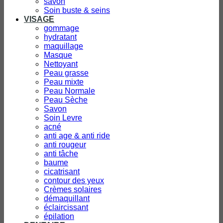
savon
Soin buste & seins
VISAGE
gommage
hydratant
maquillage
Masque
Nettoyant
Peau grasse
Peau mixte
Peau Normale
Peau Sèche
Savon
Soin Levre
acné
anti age & anti ride
anti rougeur
anti tâche
baume
cicatrisant
contour des yeux
Crèmes solaires
démaquillant
éclaircissant
épilation