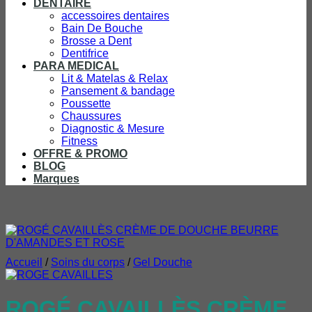
DENTAIRE
accessoires dentaires
Bain De Bouche
Brosse a Dent
Dentifrice
PARA MEDICAL
Lit & Matelas & Relax
Pansement & bandage
Poussette
Chaussures
Diagnostic & Mesure
Fitness
OFFRE & PROMO
BLOG
Marques
Accueil
/
Soins du corps
/
Gel Douche
ROGÉ CAVAILLÈS CRÈME