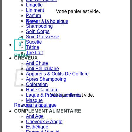
Lingette
Liniment
Votre panier est vide.
Parfum
Savon
Retour à la boutique
Shampooing
Soin Corps
Soin Grossesse
Sucette
0
Tétine
Tire Lait
Panier
CHEVEUX
Anti Chute
Anti Pelliculaire
Appareils & Outils De Coiffure
Apres Shampooing
Coloration
Huile Capillaire
Votre panier est vide.
Laque & Produits coiffants
Masque
Retour à la boutique
Shampooing
COMPLEMENT ALIMENTAIRE
Anti Age
Cheveux & Angle
Esthétique