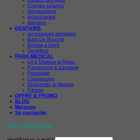
contour des yeux
Crèmes solaires
démaquillant
éclaircissant
épilation
DENTAIRE
accessoires dentaires
Bain De Bouche
Brosse a Dent
Dentifrice
PARA MEDICAL
Lit & Matelas & Relax
Pansement & bandage
Poussette
Chaussures
Diagnostic & Mesure
Fitness
OFFRE & PROMO
BLOG
Marques
Se connecter
Se connecter
Obligatoire
Identifiant ou e-mail
*