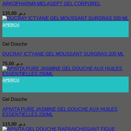
ARKOPHARMA MELASEPT GEL CORPOREL
135,00
د.م.
APERÇU
+
Gel Douche
DUCRAY ICTYANE GEL MOUSSANT SURGRAS 200 ML
75,00
د.م.
APERÇU
+
Gel Douche
APIVITA PURE JASMINE GEL DOUCHE AUX HUILES
ESSENTIELLES 250ML
115,00
د.م.