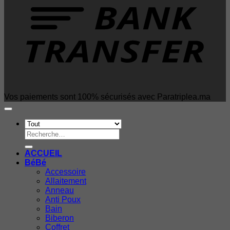
Vos paiements sont 100% sécurisés avec Paratriplea.ma
Recherche
pour :
ACCUEIL
BéBé
Accessoire
Allaitement
Anneau
Anti Poux
Bain
Biberon
Coffret