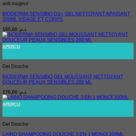
anti rougeur
BIODERMA SENSIBIO DS+ GEL NETTOYANT APAISANT
200ML VISAGE ET CORPS
165,00
د.م.
APERÇU
+
Gel Douche
BIODERMA SENSIBIO GEL MOUSSANT NETTOYANT
DOUCEUR PEAUX SENSIBLES 200 ML
176,00
د.م.
APERÇU
+
Gel Douche
LAINO SHAMPOOING DOUCHE 3 EN 1 MONOÏ 200ML