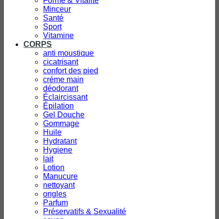
Forme & Vitalité
Minceur
Santé
Sport
Vitamine
CORPS
anti moustique
cicatrisant
confort des pied
créme main
déodorant
Éclaircissant
Épilation
Gel Douche
Gommage
Huile
Hydratant
Hygiene
lait
Lotion
Manucure
nettoyant
ongles
Parfum
Préservatifs & Sexualité