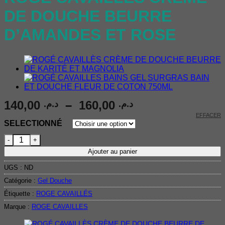
DE DOUCHE BEURRE
D’AMANDES ET ROSE
Plage
140,00
–
160,00
د.م.
د.م.
de
EFFACER
SELECTIONNÉ
prix :
quantité de ROGÉ CAVAILLÈS CRÈME DE DOUCHE BEU
د.م. 140,00
à
Ajouter au panier
د.م. 160,00
UGS :
ND
Catégorie :
Gel Douche
Étiquette :
ROGE CAVAILLÉS
Marque :
ROGE CAVAILLES