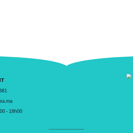
NT
 381
lea.ma
h00 - 18h00