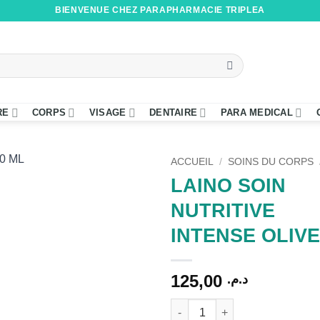
BIENVENUE CHEZ PARAPHARMACIE TRIPLEA
RE
CORPS
VISAGE
DENTAIRE
PARA MEDICAL
ACCUEIL
/
SOINS DU CORPS
LAINO SOIN
NUTRITIVE
INTENSE OLIVE
125,00
د.م.
quantité de LAINO SOIN NUTR
Alternative: