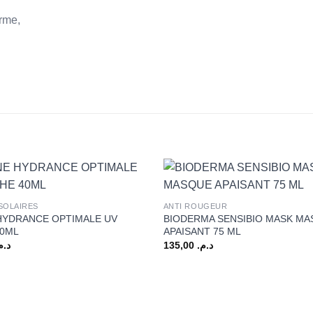
rme,
+
SOLAIRES
ANTI ROUGEUR
HYDRANCE OPTIMALE UV
BIODERMA SENSIBIO MASK M
40ML
APAISANT 75 ML
د..
135,00
د.م.