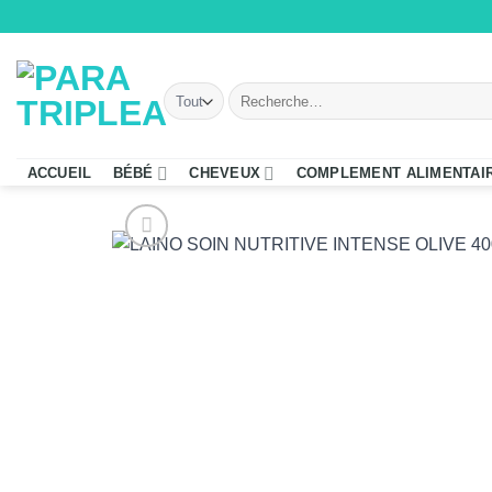
Passer
au
contenu
Recherche
pour :
ACCUEIL
BÉBÉ
CHEVEUX
COMPLEMENT ALIMENTAI