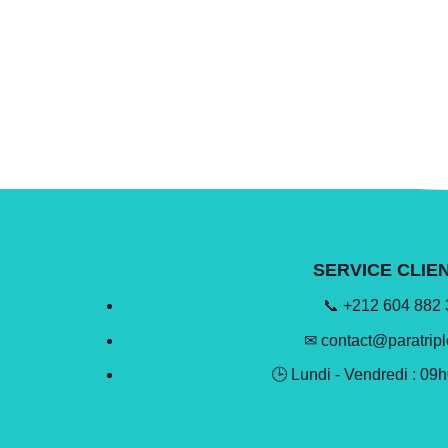
SERVICE CLIE
📞 +212 604 882
✉ contact@paratrip
🕒 Lundi - Vendredi : 09