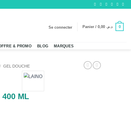
0
Panier /
0,00
د.م.
Se connecter
OFFRE & PROMO
BLOG
MARQUES
/
GEL DOUCHE
 400 ML
ITIVE INTENSE OLIVE 400 ML