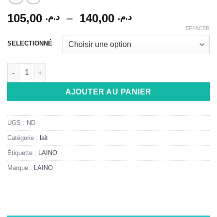
Plage
105,00
–
140,00
د.م.
د.م.
de
EFFACER
Alternative:
prix :
SELECTIONNÉ
د.م. 105,00
à
quantité de LAINO LAIT NUTRITIF 400 ML
د.م. 140,00
AJOUTER AU PANIER
UGS :
ND
Catégorie :
lait
Étiquette :
LAINO
Marque :
LAINO