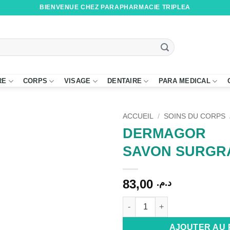
BIENVENUE CHEZ PARAPHARMACIE TRIPLEA
RE
CORPS
VISAGE
DENTAIRE
PARA MEDICAL
ACCUEIL
/
SOINS DU CORPS
DERMAGOR
SAVON SURGR
83,00
د.م.
quantité de DERMAGOR SAV
Alternative:
AJOUTER AU 