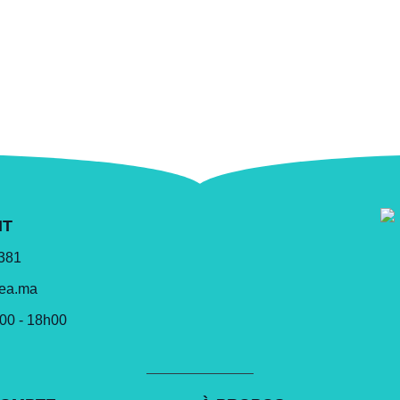
NT
 381
lea.ma
h00 - 18h00