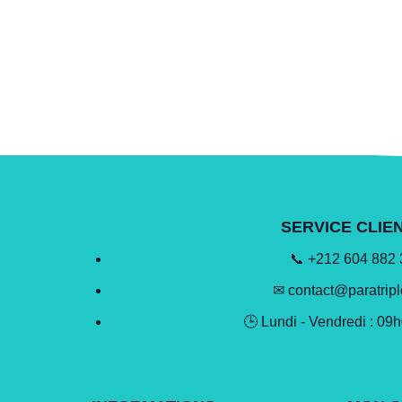
SERVICE CLIE
📞 +212 604 882
✉ contact@paratrip
🕒 Lundi - Vendredi : 09