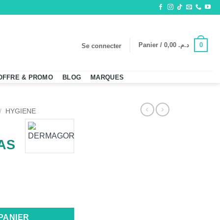
0
Panier /
0,00
د.م.
Se connecter
OFFRE & PROMO
BLOG
MARQUES
/
HYGIENE
AS
ON SURGRAS
PANIER