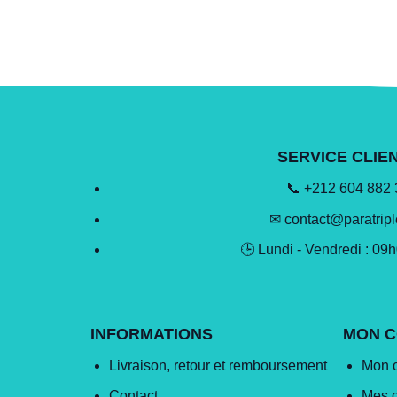
SERVICE CLIE
📞 +212 604 882
✉ contact@paratrip
🕒 Lundi - Vendredi : 09
INFORMATIONS
MON 
Livraison, retour et remboursement
Mon 
Contact
Mes 