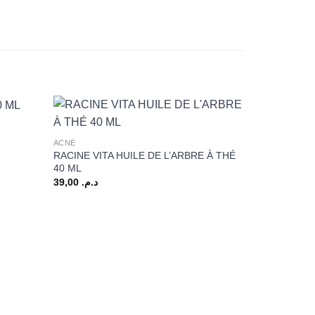
+
ACNÉ
RACINE VITA HUILE DE L’ARBRE À THÉ
40 ML
39,00
د.م.
+
ACNÉ
HYFAC WOM