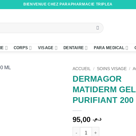
BIENVENUE CHEZ PARAPHARMACIE TRIPLEA
RE
CORPS
VISAGE
DENTAIRE
PARA MEDICAL
ACCUEIL
/
SOINS VISAGE
/
A
DERMAGOR
MATIDERM GEL
PURIFIANT 200
95,00
د.م.
quantité de DERMAGOR MATI
Alternative: