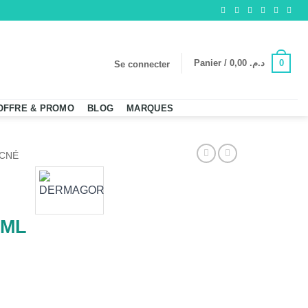
0
Panier /
0,00
د.م.
Se connecter
OFFRE & PROMO
BLOG
MARQUES
CNÉ
 ML
DERM GEL PURIFIANT 200 ML