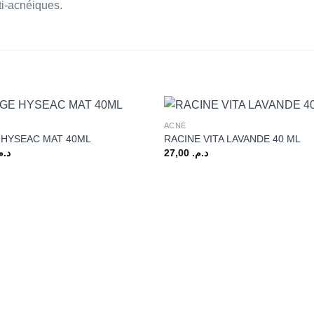
i-acnéiques.
+
ACNÉ
 HYSEAC MAT 40ML
RACINE VITA LAVANDE 40 ML
د..
27,00
د.م.