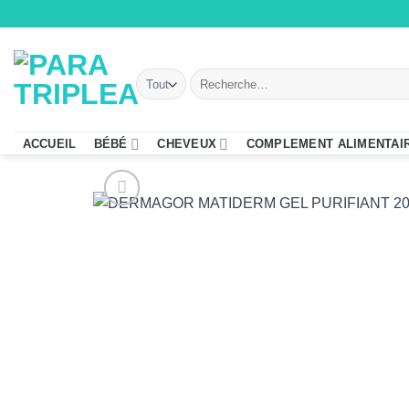
Passer
au
contenu
Recherche
pour :
ACCUEIL
BÉBÉ
CHEVEUX
COMPLEMENT ALIMENTAI