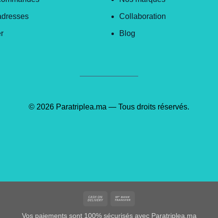
adresses
Collaboration
r
Blog
© 2026 Paratriplea.ma — Tous droits réservés.
Cash
Bank
On
Transfer
Vos paiements sont 100% sécurisés avec Paratriplea.ma