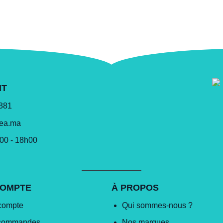
NT
 381
lea.ma
h00 - 18h00
COMPTE
À PROPOS
compte
Qui sommes-nous ?
commandes
Nos marques