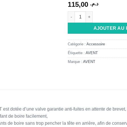
115,00
د.م.
quantité de AVENT TASSE PI
Alternative:
AJOUTER AU 
Catégorie :
Accessoire
Étiquette :
AVENT
Marque :
AVENT
est dotée d’une valve garantie anti-fuites en attente de brevet,
fant de boire facilement,
ts de boire sans trop pencher la tête en arrière, afin de conser