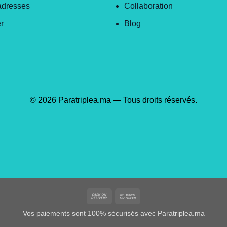
adresses
Collaboration
r
Blog
© 2026 Paratriplea.ma — Tous droits réservés.
Cash
Bank
On
Transfer
Vos paiements sont 100% sécurisés avec Paratriplea.ma
Delivery