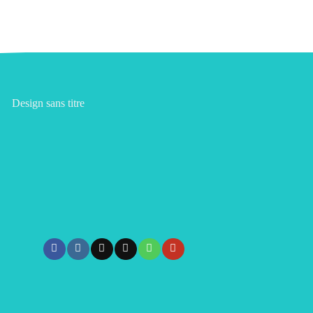
100,00
د.م.