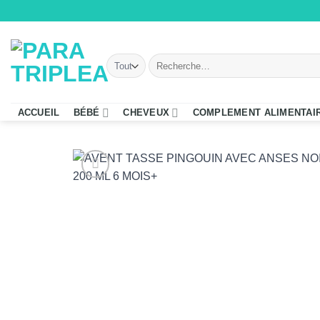
Passer
au
contenu
Recherche
pour :
ACCUEIL
BÉBÉ
CHEVEUX
COMPLEMENT ALIMENTAI