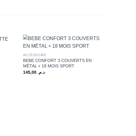
+
ACCESSOIRE
BEBE CONFORT 3 COUVERTS EN
MÉTAL + 18 MOIS SPORT
145,00
د.م.
+
ACCESSOIRE
BEBE CONF
ATTACHE S