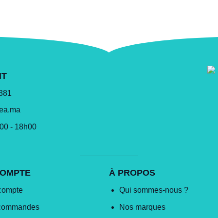
NT
 381
lea.ma
h00 - 18h00
COMPTE
À PROPOS
compte
Qui sommes-nous ?
commandes
Nos marques